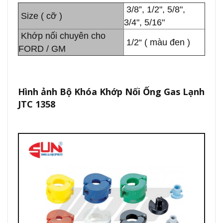
3/8”, 1/2", 5/8",
Size ( cỡ )
3/4", 5/16"
Khớp nối chuyên cho
1/2“ ( màu đen )
FORD / GM
Hình ảnh
Bộ Khóa Khớp Nối Ống Gas Lạnh
JTC 1358