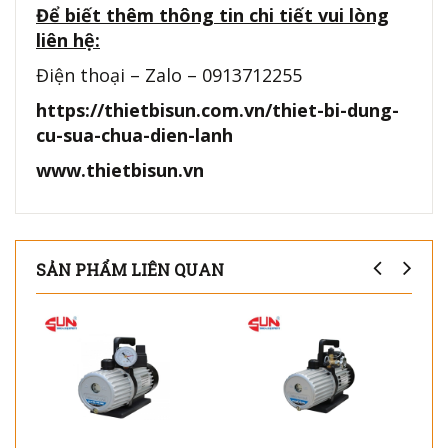
Để biết thêm thông tin chi tiết vui lòng
liên hệ:
Điện thoại – Zalo – 0913712255
https://thietbisun.com.vn/thiet-bi-dung-
cu-sua-chua-dien-lanh
www.thietbisun.vn
SẢN PHẨM LIÊN QUAN