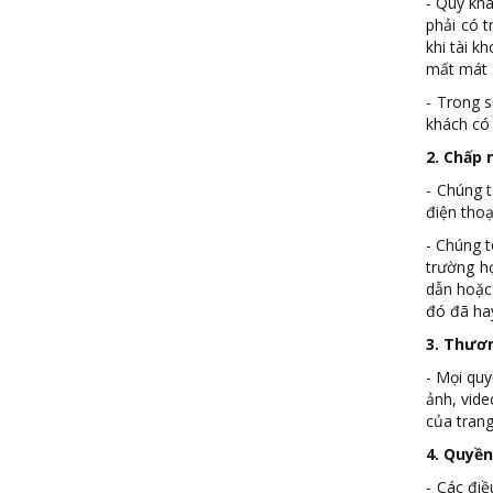
- Quý khá
phải có 
khi tài k
mất mát 
- Trong 
khách có 
2. Chấp 
- Chúng t
điện thoạ
- Chúng t
trường hợ
dẫn hoặc
đó đã ha
3. Thươ
- Mọi quy
ảnh, vid
của tran
4. Quyền
- Các điề