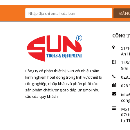
ĐĂNG
CÔNG T
51/1
An H
143/
Sơn 
Công ty cổ phần thiết bị SUN với nhiều năm
028.
kinh nghiệm hoạt động trong lĩnh vực thiết bị
công nghiệp, nhập khẩu và phân phối các
028.
sản phẩm chất lượng cao đáp ứng mọi nhu
info
cầu của quý khách.
cong
MST:
07/1
tư 