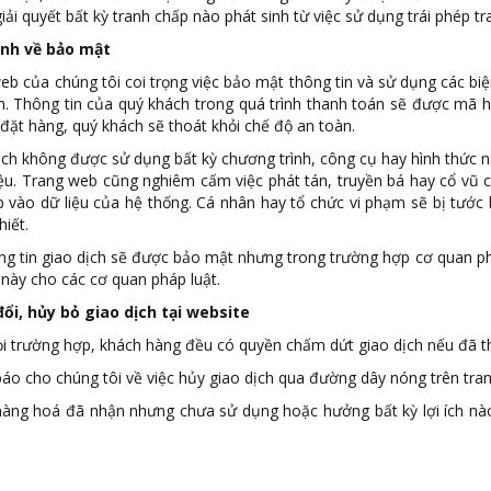
ải quyết bất kỳ tranh chấp nào phát sinh từ việc sử dụng trái phép t
ịnh về bảo mật
eb của chúng tôi coi trọng việc bảo mật thông tin và sử dụng các biệ
h. Thông tin của quý khách trong quá trình thanh toán sẽ được mã 
 đặt hàng, quý khách sẽ thoát khỏi chế độ an toàn.
ch không được sử dụng bất kỳ chương trình, công cụ hay hình thức n
liệu. Trang web cũng nghiêm cấm việc phát tán, truyền bá hay cổ vũ
vào dữ liệu của hệ thống. Cá nhân hay tổ chức vi phạm sẽ bị tước b
hiết.
ng tin giao dịch sẽ được bảo mật nhưng trong trường hợp cơ quan ph
 này cho các cơ quan pháp luật.
đổi, hủy bỏ giao dịch tại website
i trường hợp, khách hàng đều có quyền chấm dứt giao dịch nếu đã th
áo cho chúng tôi về việc hủy giao dịch qua đường dây nóng trên tra
i hàng hoá đã nhận nhưng chưa sử dụng hoặc hưởng bất kỳ lợi ích nà