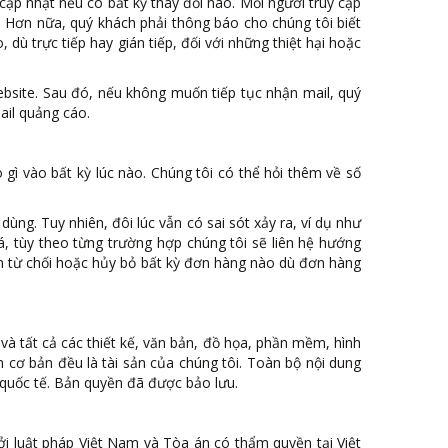
 cập nhật nếu có bất kỳ thay đổi nào. Mỗi người truy cập
. Hơn nữa, quý khách phải thông báo cho chúng tôi biết
, dù trực tiếp hay gián tiếp, đối với những thiệt hại hoặc
ebsite. Sau đó, nếu không muốn tiếp tục nhận mail, quý
ail quảng cáo.
 gì vào bất kỳ lúc nào. Chúng tôi có thể hỏi thêm về số
dùng. Tuy nhiên, đôi lúc vẫn có sai sót xảy ra, ví dụ như
á, tùy theo từng trường hợp chúng tôi sẽ liên hệ hướng
 từ chối hoặc hủy bỏ bất kỳ đơn hàng nào dù đơn hàng
 và tất cả các thiết kế, văn bản, đồ họa, phần mềm, hình
ơ bản đều là tài sản của chúng tôi. Toàn bộ nội dung
quốc tế. Bản quyền đã được bảo lưu.
ởi luật pháp Việt Nam và Tòa án có thẩm quyền tại Việt