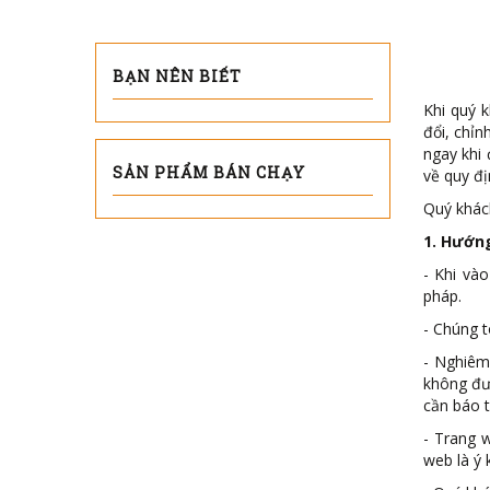
BẠN NÊN BIẾT
Khi quý 
đổi, chỉn
ngay khi 
SẢN PHẨM BÁN CHẠY
về quy đị
Quý khách
1. Hướn
- Khi và
pháp.
- Chúng 
- Nghiêm
không đư
cần báo t
- Trang 
web là ý 