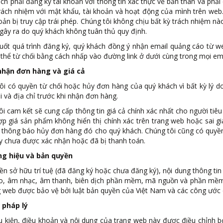
ch phải đăng ký tài khoản với thông tin xác thực về bản thân và phải
trách nhiệm với mật khẩu, tài khoản và hoạt động của mình trên web
hoản bị truy cập trái phép. Chúng tôi không chịu bất kỳ trách nhiệm nào
gây ra do quý khách không tuân thủ quy định.
suốt quá trình đăng ký, quý khách đồng ý nhận email quảng cáo từ w
thể từ chối bằng cách nhấp vào đường link ở dưới cùng trong mọi em
nhận đơn hàng và giá cả
ôi có quyền từ chối hoặc hủy đơn hàng của quý khách vì bất kỳ lý do
i và địa chỉ trước khi nhận đơn hàng.
ôi cam kết sẽ cung cấp thông tin giá cả chính xác nhất cho người tiêu 
p giá sản phẩm không hiển thị chính xác trên trang web hoặc sai gi
 thông báo hủy đơn hàng đó cho quý khách. Chúng tôi cũng có quyền
y chưa được xác nhận hoặc đã bị thanh toán.
ng hiệu và bản quyền
ền sở hữu trí tuệ (đã đăng ký hoặc chưa đăng ký), nội dung thông tin
eo, âm nhạc, âm thanh, biên dịch phần mềm, mã nguồn và phần mềm c
g web được bảo vệ bởi luật bản quyền của Việt Nam và các công ước 
 pháp lý
u kiện, điều khoản và nội dung của trang web này được điều chỉnh b