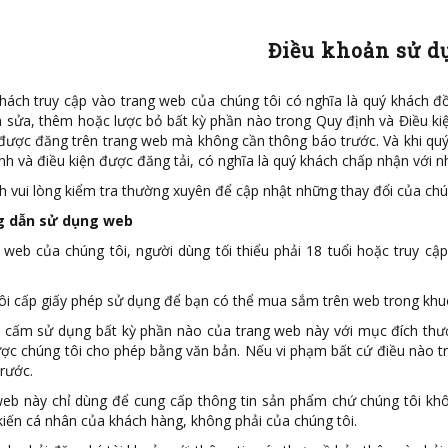
Điều khoản sử d
khách truy cập vào trang web của chúng tôi có nghĩa là quý khách đ
h sửa, thêm hoặc lược bỏ bất kỳ phần nào trong Quy định và Điều kiệ
được đăng trên trang web mà không cần thông báo trước. Và khi quý 
nh và điều kiện được đăng tải, có nghĩa là quý khách chấp nhận với n
 vui lòng kiểm tra thường xuyên để cập nhật những thay đổi của chún
g dẫn sử dụng web
o web của chúng tôi, người dùng tối thiểu phải 18 tuổi hoặc truy 
tôi cấp giấy phép sử dụng để bạn có thể mua sắm trên web trong khuô
 cấm sử dụng bất kỳ phần nào của trang web này với mục đích thư
ợc chúng tôi cho phép bằng văn bản. Nếu vi phạm bất cứ điều nào t
rước.
web này chỉ dùng để cung cấp thông tin sản phẩm chứ chúng tôi khô
kiến cá nhân của khách hàng, không phải của chúng tôi.