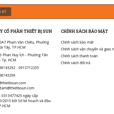
 KÝ
Y CỔ PHẦN THIẾT BỊ SUN
CHÍNH SÁCH BẢO MẬT
0A7 Phạm Văn Chiêu, Phường
Chính sách bảo mật
ội Tây, TP.HCM
Chính sách vận chuyển và giao 
5 Phan Huy Ích - Phường Tân
Chính sách thanh toán
- Tp. HCM
Chính sách đổi trả
38143292 - 0913712255
38143290
@thietbisun.com
tam@thietbisun.com
 0313477425 ngày cấp:
0/2015 bởi Sở kế hoạch và đầu
TP.HCM