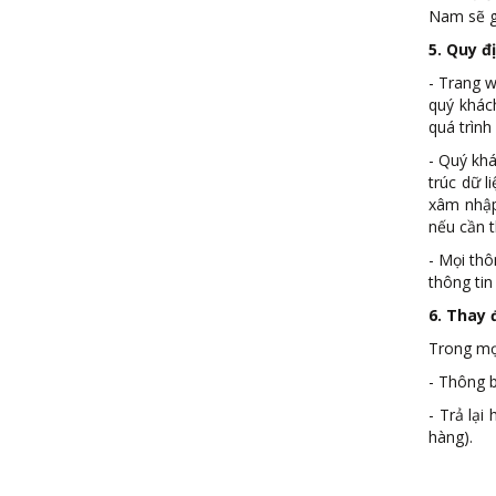
Nam sẽ gi
5. Quy đ
- Trang w
quý khác
quá trình
- Quý khá
trúc dữ 
xâm nhập 
nếu cần t
- Mọi thô
thông tin
6. Thay 
Trong mọ
- Thông b
- Trả lạ
hàng).