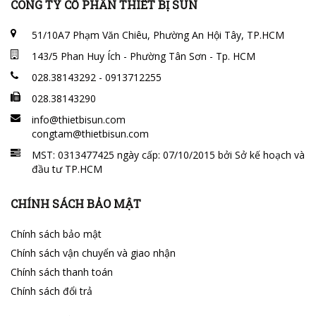
CÔNG TY CỔ PHẦN THIẾT BỊ SUN
51/10A7 Phạm Văn Chiêu, Phường An Hội Tây, TP.HCM
143/5 Phan Huy Ích - Phường Tân Sơn - Tp. HCM
028.38143292 - 0913712255
028.38143290
info@thietbisun.com
congtam@thietbisun.com
MST: 0313477425 ngày cấp: 07/10/2015 bởi Sở kế hoạch và
đầu tư TP.HCM
CHÍNH SÁCH BẢO MẬT
Chính sách bảo mật
Chính sách vận chuyển và giao nhận
Chính sách thanh toán
Chính sách đổi trả