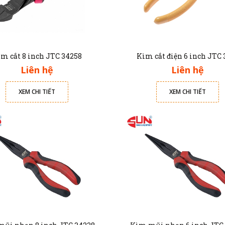
m cắt 8 inch JTC 34258
Kìm cắt điện 6 inch JTC 
Liên hệ
Liên hệ
XEM CHI TIẾT
XEM CHI TIẾT