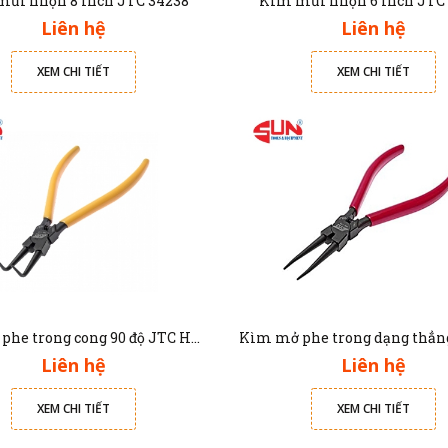
ũi nhọn 8 inch JTC 34238
Kìm mũi nhọn 6 inch JTC
Liên hệ
Liên hệ
XEM CHI TIẾT
XEM CHI TIẾT
Kìm mở phe trong cong 90 độ JTC HB175
Liên hệ
Liên hệ
XEM CHI TIẾT
XEM CHI TIẾT