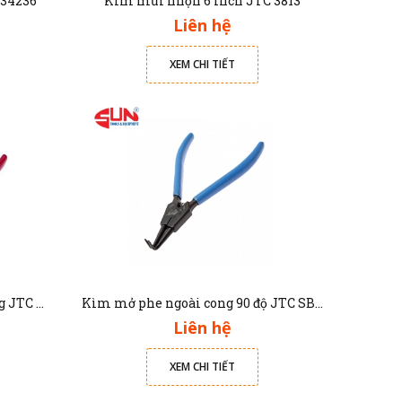
 34236
Kìm mũi nhọn 6 inch JTC 3813
Liên hệ
XEM CHI TIẾT
Kìm mở phe trong dạng thẳng JTC HS175
Kìm mở phe ngoài cong 90 độ JTC SB175
Liên hệ
XEM CHI TIẾT