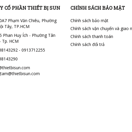
Y CỔ PHẦN THIẾT BỊ SUN
CHÍNH SÁCH BẢO MẬT
0A7 Phạm Văn Chiêu, Phường
Chính sách bảo mật
ội Tây, TP.HCM
Chính sách vận chuyển và giao 
5 Phan Huy Ích - Phường Tân
Chính sách thanh toán
- Tp. HCM
Chính sách đổi trả
38143292 - 0913712255
38143290
@thietbisun.com
tam@thietbisun.com
 0313477425 ngày cấp:
0/2015 bởi Sở kế hoạch và đầu
TP.HCM