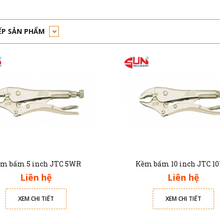
ẾP SẢN PHẨM
m bấm 5 inch JTC 5WR
Kềm bấm 10 inch JTC 1
Liên hệ
Liên hệ
XEM CHI TIẾT
XEM CHI TIẾT