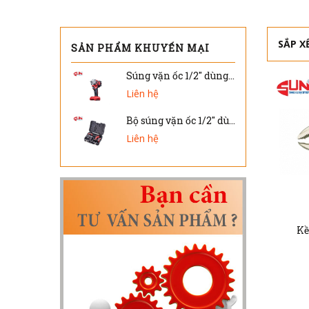
SẮP X
SẢN PHẨM KHUYẾN MẠI
Súng vặn ốc 1/2" dùng pin DW-404 ( Chỉ thân máy )
Liên hệ
Bộ súng vặn ốc 1/2" dùng pin DW-401V
Liên hệ
Kề