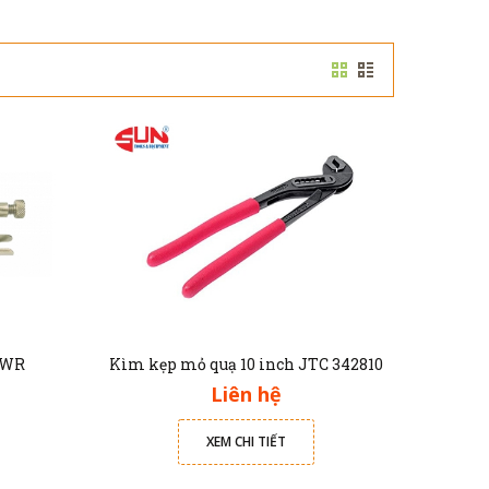
0WR
Kìm kẹp mỏ quạ 10 inch JTC 342810
Liên hệ
XEM CHI TIẾT