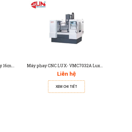
Máy khoan bàn 20mm và phay 16mm LUX-DM20 Luxmachine
Máy phay CNC LUX- VMC7032A Luxmachine
Liên hệ
XEM CHI TIẾT