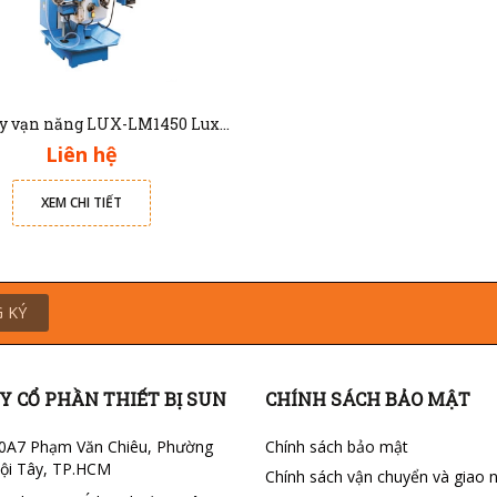
Máy phay vạn năng LUX-LM1450 Luxmachine
Liên hệ
XEM CHI TIẾT
 KÝ
Y CỔ PHẦN THIẾT BỊ SUN
CHÍNH SÁCH BẢO MẬT
0A7 Phạm Văn Chiêu, Phường
Chính sách bảo mật
ội Tây, TP.HCM
Chính sách vận chuyển và giao 