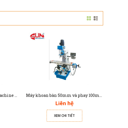
Máy phay LUX-LM6325 Luxmachine bàn làm việc 1270x260 mm
Máy khoan bàn 50mm và phay 100mm LUX-DM6350C Luxmachine
Liên hệ
XEM CHI TIẾT