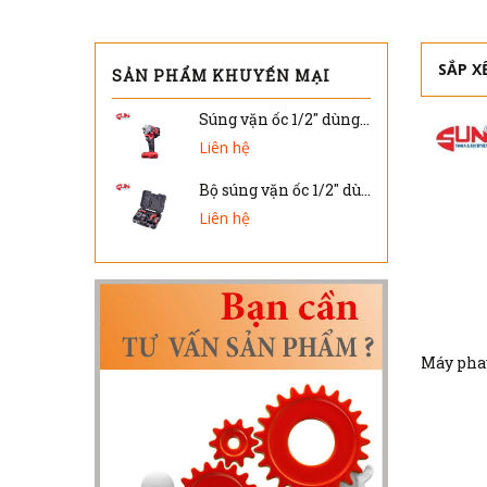
SẮP X
SẢN PHẨM KHUYẾN MẠI
Súng vặn ốc 1/2" dùng pin DW-404 ( Chỉ thân máy )
Liên hệ
Bộ súng vặn ốc 1/2" dùng pin DW-401V
Liên hệ