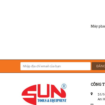
ĐĂNG
CÔNG T
51/1
An H