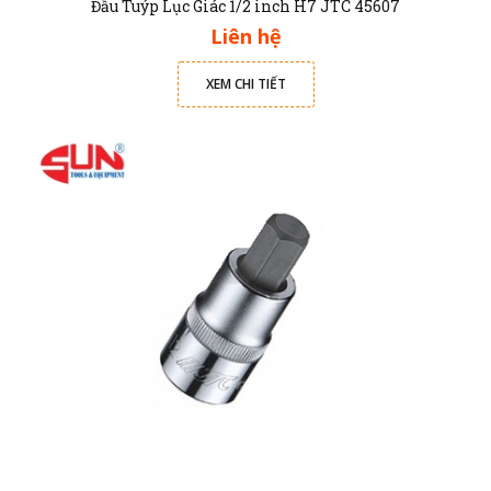
Đầu Tuýp Lục Giác 1/2 inch H7 JTC 45607
Liên hệ
XEM CHI TIẾT