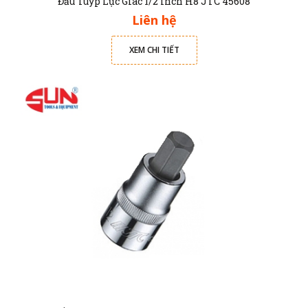
Đầu Tuýp Lục Giác 1/2 inch H8 JTC 45608
Liên hệ
XEM CHI TIẾT