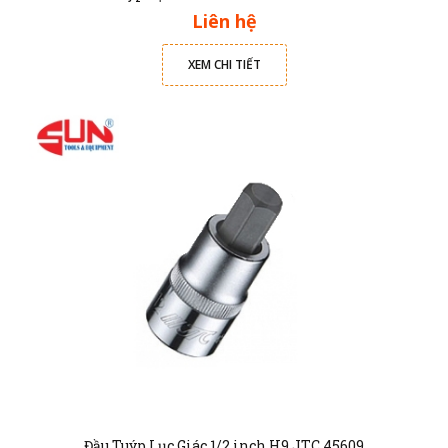
Liên hệ
XEM CHI TIẾT
Đầu Tuýp Lục Giác 1/2 inch H9 JTC 45609