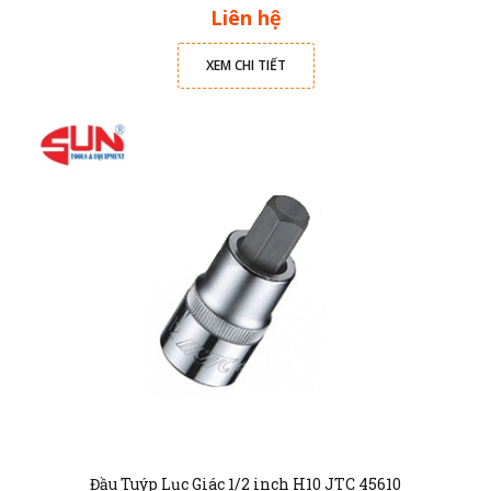
Liên hệ
XEM CHI TIẾT
Đầu Tuýp Lục Giác 1/2 inch H10 JTC 45610