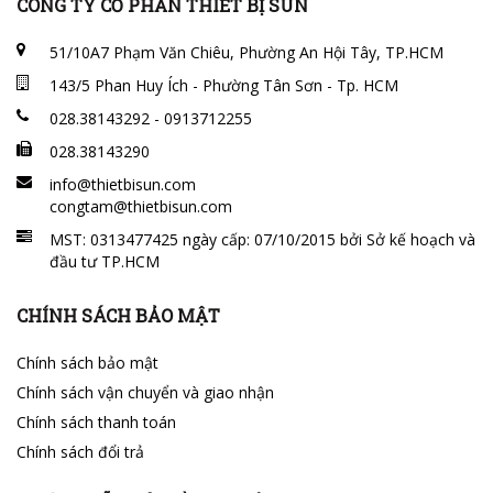
CÔNG TY CỔ PHẦN THIẾT BỊ SUN
51/10A7 Phạm Văn Chiêu, Phường An Hội Tây, TP.HCM
143/5 Phan Huy Ích - Phường Tân Sơn - Tp. HCM
028.38143292 - 0913712255
028.38143290
info@thietbisun.com
congtam@thietbisun.com
MST: 0313477425 ngày cấp: 07/10/2015 bởi Sở kế hoạch và
đầu tư TP.HCM
CHÍNH SÁCH BẢO MẬT
Chính sách bảo mật
Chính sách vận chuyển và giao nhận
Chính sách thanh toán
Chính sách đổi trả