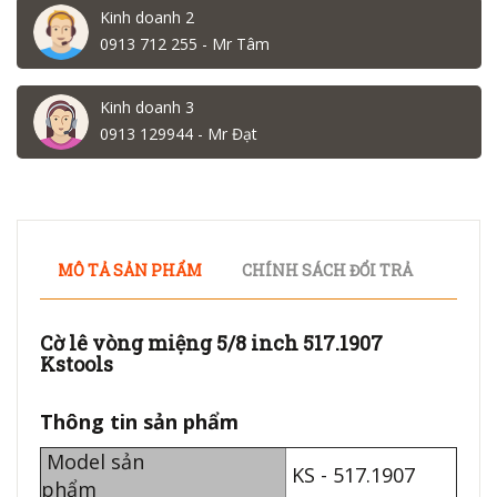
Kinh doanh 2
0913 712 255 - Mr Tâm
Kinh doanh 3
0913 129944 - Mr Đạt
MÔ TẢ SẢN PHẨM
CHÍNH SÁCH ĐỔI TRẢ
Cờ lê vòng miệng 5/8 inch 517.1907
Kstools
Thông tin sản phẩm
Model sản
KS - 517.1907
phẩm