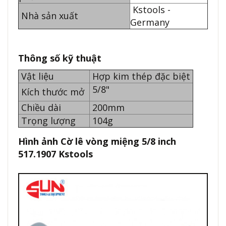
Kstools -
Nhà sản xuất
Germany
Thông số kỹ thuật
Vật liệu
Hợp kim thép đặc biệt
5/8"
Kích thước mở
Chiều dài
200mm
Trọng lượng
104g
Hình ảnh Cờ lê vòng miệng 5/8 inch
517.1907 Kstools