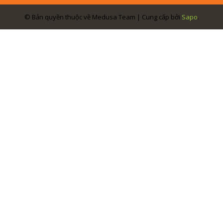
© Bản quyền thuộc về Medusa Team | Cung cấp bởi
Sapo
.