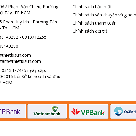
0A7 Phạm Văn Chiêu, Phường
Chính sách bảo mật
ội Tây, TP.HCM
Chính sách vận chuyển và giao 
5 Phan Huy Ích - Phường Tân
Chính sách thanh toán
- Tp. HCM
Chính sách đổi trả
38143292 - 0913712255
38143290
@thietbisun.com
tam@thietbisun.com
 0313477425 ngày cấp:
0/2015 bởi Sở kế hoạch và đầu
TP.HCM
© Bản quyền thuộc về Medusa Team | Cung cấp bởi
Sapo
.