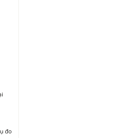
ại
cụ đo