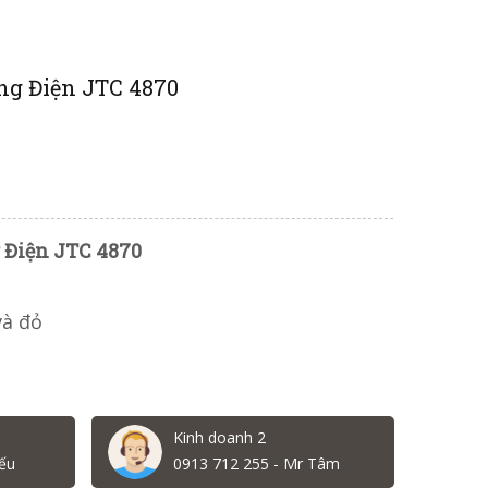
ng Điện JTC 4870
 Điện JTC 4870
và đỏ
Kinh doanh 2
ếu
0913 712 255 - Mr Tâm