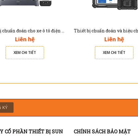
Thiết bị chuẩn đoán cho xe ô tô điện E2 Pro Xtool
Liên hệ
Liên hệ
XEM CHI TIẾT
XEM CHI TIẾT
 KÝ
Y CỔ PHẦN THIẾT BỊ SUN
CHÍNH SÁCH BẢO MẬT