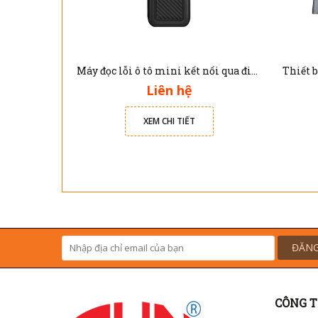
Máy đọc lỗi ô tô mini kết nối qua điện thoại thông minh A30X Xtool
Liên hệ
XEM CHI TIẾT
ĐĂNG
CÔNG T