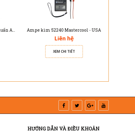
Thiết bị chuẩn đoán và hiệu chuẩn ADAS cho xe ô tô Phoenix Elite Topdon
Ampe kìm 52240 Mastercool - USA
Liên hệ
XEM CHI TIẾT
HƯỚNG DẪN VÀ ĐIỀU KHOẢN