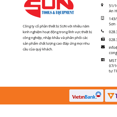
51/1
An H
143/
Sơn 
Công ty cổ phần thiết bị SUN với nhiều năm
028.
kinh nghiệm hoạt động trong lĩnh vực thiết bị
công nghiệp, nhập khẩu và phân phối các
028.
sản phẩm chất lượng cao đáp ứng mọi nhu
info
cầu của quý khách.
cong
MST:
07/1
tư 