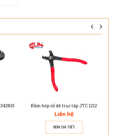
 342810
Kềm bóp cổ dê trục láp JTC 1212
Kìm thôn
Liên hệ
XEM CHI TIẾT