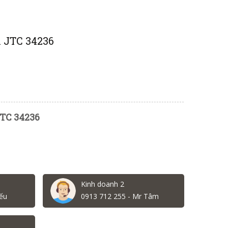
 JTC 34236
TC 34236
Kinh doanh 2
ếu
0913 712 255 - Mr Tâm