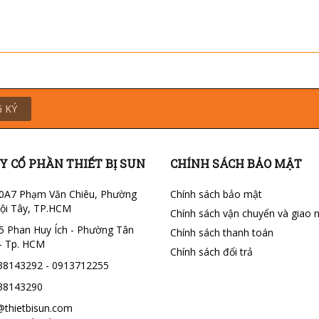
 KÝ
Y CỔ PHẦN THIẾT BỊ SUN
CHÍNH SÁCH BẢO MẬT
0A7 Phạm Văn Chiêu, Phường
Chính sách bảo mật
ội Tây, TP.HCM
Chính sách vận chuyển và giao 
5 Phan Huy Ích - Phường Tân
Chính sách thanh toán
- Tp. HCM
Chính sách đổi trả
38143292 - 0913712255
38143290
@thietbisun.com