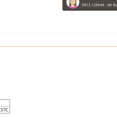
0913 129944 - Mr Đ
S37C