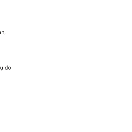
an,
cụ đo