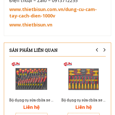
Điện thoại – Zalo – 0913712255
www.thietbisun.com.vn/dung-cu-cam-
tay-cach-dien-1000v
www.thietbisun.vn
SẢN PHẨM LIÊN QUAN
Bộ dụng cụ sửa chữa xe ô tô điện 27 chi tiết JTC I4027
Bộ dụng cụ sửa chữa xe ô tô điện 18 chi tiết JTC I3018
Liên hệ
Liên hệ