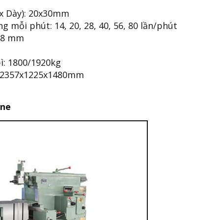
 x Dày): 20x30mm
g mỗi phút: 14, 20, 28, 40, 56, 80 lần/phút
 18 mm
ì: 1800/1920kg
): 2357x1225x1480mm
ine