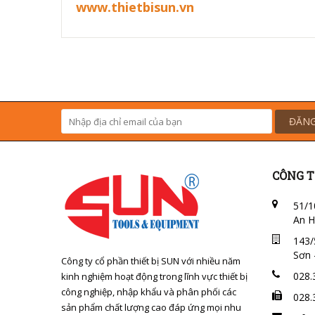
www.thietbisun.vn
ĐĂNG
CÔNG T
51/1
An H
143/
Sơn 
Công ty cổ phần thiết bị SUN với nhiều năm
028.
kinh nghiệm hoạt động trong lĩnh vực thiết bị
công nghiệp, nhập khẩu và phân phối các
028.
sản phẩm chất lượng cao đáp ứng mọi nhu