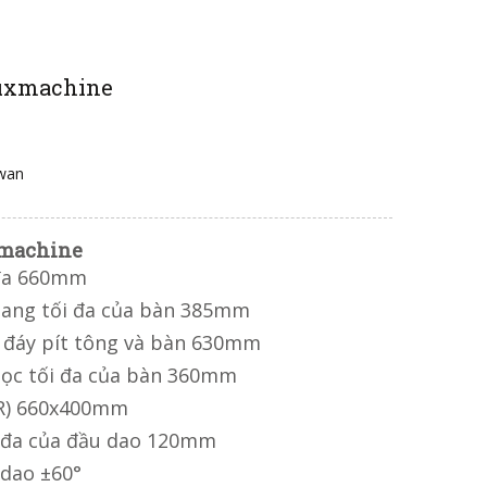
uxmachine
iwan
xmachine
 đa 660mm
gang tối đa của bàn 385mm
a đáy pít tông và bàn 630mm
dọc tối đa của bàn 360mm
xR) 660x400mm
i đa của đầu dao 120mm
 dao ±60°