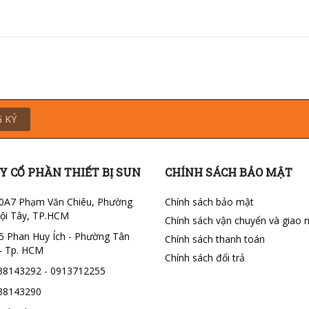
 KÝ
Y CỔ PHẦN THIẾT BỊ SUN
CHÍNH SÁCH BẢO MẬT
0A7 Phạm Văn Chiêu, Phường
Chính sách bảo mật
ội Tây, TP.HCM
Chính sách vận chuyển và giao 
5 Phan Huy Ích - Phường Tân
Chính sách thanh toán
- Tp. HCM
Chính sách đổi trả
38143292 - 0913712255
38143290