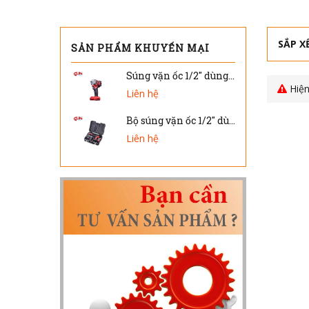
SẮP X
SẢN PHẨM KHUYẾN MẠI
Súng vặn ốc 1/2" dùng pin DW-404 ( Chỉ thân máy )
Hiện
Liên hệ
Bộ súng vặn ốc 1/2" dùng pin DW-401V
Liên hệ