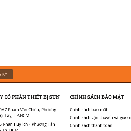
 KÝ
Y CỔ PHẦN THIẾT BỊ SUN
CHÍNH SÁCH BẢO MẬT
0A7 Phạm Văn Chiêu, Phường
Chính sách bảo mật
ội Tây, TP.HCM
Chính sách vận chuyển và giao 
5 Phan Huy Ích - Phường Tân
Chính sách thanh toán
- Tp. HCM