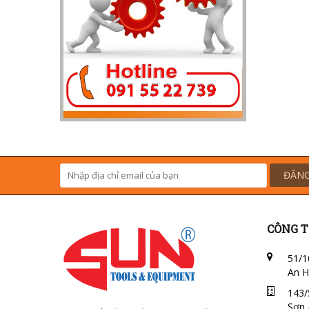
ĐĂNG
CÔNG T
51/1
An H
143/
Sơn 