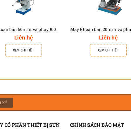
Máy khoan bàn 50mm và phay 100mm LUX-DM5325C Luxmachine
Liên hệ
Liên hệ
XEM CHI TIẾT
XEM CHI TIẾT
 KÝ
Y CỔ PHẦN THIẾT BỊ SUN
CHÍNH SÁCH BẢO MẬT