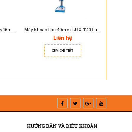
Máy khoan bàn 20mm và phay 16mm LUX-DM20 Luxmachine
Máy khoan bàn 40mm LUX-T40 Luxmachine
Liên hệ
XEM CHI TIẾT
HƯỚNG DẪN VÀ ĐIỀU KHOẢN