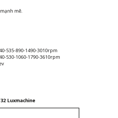
 mạnh mẽ.
440-535-890-1490-3010rpm
640-530-1060-1790-3610rpm
ev
T32 Luxmachine