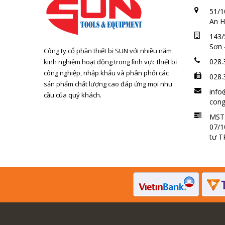
51/1
An H
143/
Sơn 
Công ty cổ phần thiết bị SUN với nhiều năm
028.
kinh nghiệm hoạt động trong lĩnh vực thiết bị
công nghiệp, nhập khẩu và phân phối các
028.
sản phẩm chất lượng cao đáp ứng mọi nhu
info
cầu của quý khách.
cong
MST:
07/1
tư 