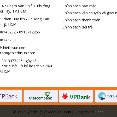
0A7 Phạm Văn Chiêu, Phường
Chính sách bảo mật
ội Tây, TP.HCM
Chính sách vận chuyển và giao 
5 Phan Huy Ích - Phường Tân
Chính sách thanh toán
- Tp. HCM
Chính sách đổi trả
38143292 - 0913712255
38143290
@thietbisun.com
tam@thietbisun.com
 0313477425 ngày cấp:
0/2015 bởi Sở kế hoạch và đầu
TP.HCM
© Bản quyền thuộc về Medusa Team | Cung cấp bởi
Sapo
.