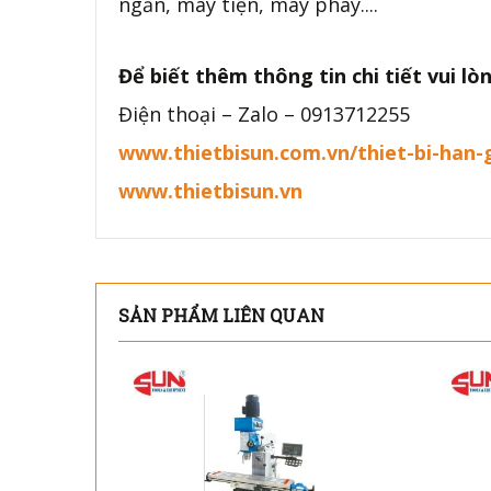
ngăn, máy tiện, máy phay....
Để biết thêm thông tin chi tiết vui lòn
Điện thoại – Zalo – 0913712255
www.thietbisun.com.vn/thiet-bi-han-
www.thietbisun.vn
SẢN PHẨM LIÊN QUAN