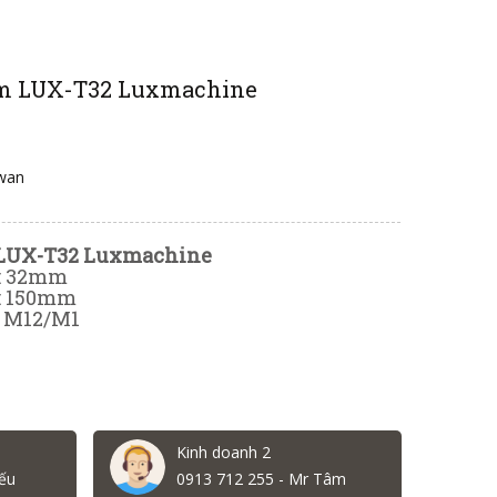
m LUX-T32 Luxmachine
iwan
LUX-T32 Luxmachine
 : 32mm
 : 150mm
: M12/M1
Kinh doanh 2
ếu
0913 712 255 - Mr Tâm