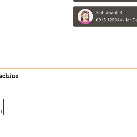
Kinh doanh 3
0913 129944 - Mr Đ
achine
an