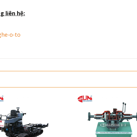
g liên hệ:
ghe-o-to