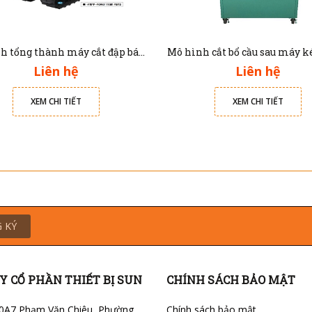
Mô hình tổng thành máy cắt đập bánh xích G-341501
Liên hệ
Liên hệ
XEM CHI TIẾT
XEM CHI TIẾT
 KÝ
Y CỔ PHẦN THIẾT BỊ SUN
CHÍNH SÁCH BẢO MẬT
0A7 Phạm Văn Chiêu, Phường
Chính sách bảo mật