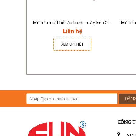
Mô hình cắt bổ cầu trước máy kéo G-340901
Liên hệ
XEM CHI TIẾT
ĐĂNG
CÔNG T
51/1