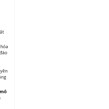
ất
 hóa
 đào
uyên
óng
 mô
n