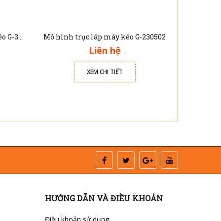
Mô hình cắt bổ cầu sau máy kéo G-341102
Mô hình trục láp máy kéo G-230502
Liên hệ
XEM CHI TIẾT
HƯỚNG DẪN VÀ ĐIỀU KHOẢN
Điều khoản sử dụng