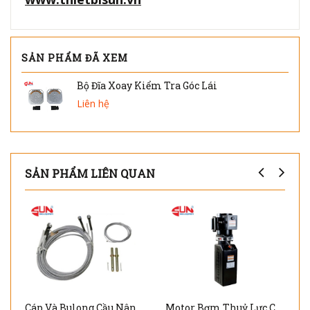
SẢN PHẨM ĐÃ XEM
Bộ Đĩa Xoay Kiểm Tra Góc Lái
Liên hệ
SẢN PHẨM LIÊN QUAN
Cáp Và Bulong Cầu Nâng 2 Trụ - 4 Trụ
Motor Bơm Thuỷ Lực Cho Cầu Nâng