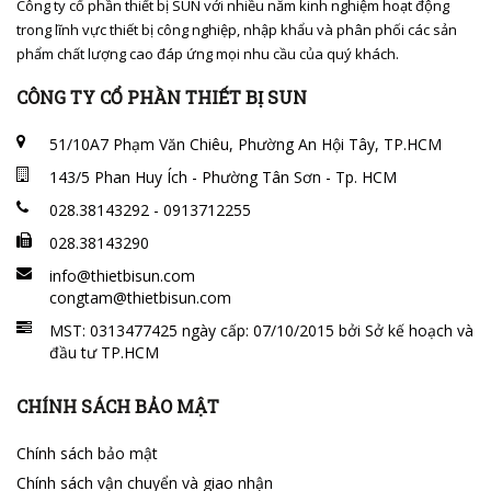
Công ty cổ phần thiết bị SUN với nhiều năm kinh nghiệm hoạt động
trong lĩnh vực thiết bị công nghiệp, nhập khẩu và phân phối các sản
phẩm chất lượng cao đáp ứng mọi nhu cầu của quý khách.
CÔNG TY CỔ PHẦN THIẾT BỊ SUN
51/10A7 Phạm Văn Chiêu, Phường An Hội Tây, TP.HCM
143/5 Phan Huy Ích - Phường Tân Sơn - Tp. HCM
028.38143292 - 0913712255
028.38143290
info@thietbisun.com
congtam@thietbisun.com
MST: 0313477425 ngày cấp: 07/10/2015 bởi Sở kế hoạch và
đầu tư TP.HCM
CHÍNH SÁCH BẢO MẬT
Chính sách bảo mật
Chính sách vận chuyển và giao nhận