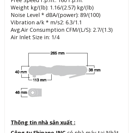
Free Speed r.p.m.: 160 r.p.m.
Weight kg/(lb): 1.16/(2.57) kg/(lb)
Noise Level * dBA/(power): 89/(100)
Vibration a/k * m/s2: 6.3/1.1
Avg.Air Consumption CFM/(L/S): 2.7/(1.3)
Air Inlet Size in: 1/4
Thông tin nhà sản xuất :
Công ty Shinano INC
có nhà máy tại Nhật