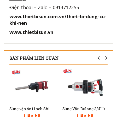
Điện thoại – Zalo – 0913712255
www.thietbisun.com.vn/thiet-bi-dung-cu-
khi-nen
www.thietbisun.vn
SẢN PHẨM LIÊN QUAN
Súng vặn ốc 1 inch Shinano SI-1888
Súng Vặn Bulong 3/4'' Đầu Ngắn 515.3250
Liên hệ
Liên hệ