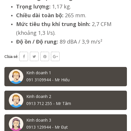
Trọng lượng:
1,17 kg.
Chiều dài toàn bộ:
265 mm.
Mức tiêu thụ khí trung bình:
2,7 CFM
(khoảng 1,3 l/s).
Độ ồn / Độ rung:
89 dBA / 3,9 m/s²
Chia sẻ:
Kinh doanh 1
091 3109944 - Mr Hiếu
Kinh doanh 2
0913 712 255 - Mr Tâm
Kinh doanh 3
0913 129944 - Mr Đạt