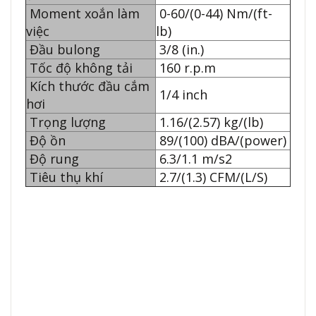
Moment xoắn làm
0-60/(0-44) Nm/(ft-
việc
lb)
Đầu bulong
3/8 (in.)
Tốc độ không tải
160 r.p.m
Kích thước đầu cắm
1/4 inch
hơi
Trọng lượng
1.16/(2.57) kg/(lb)
Độ ồn
89/(100) dBA/(power)
Độ rung
6.3/1.1 m/s2
Tiêu thụ khí
2.7/(1.3) CFM/(L/S)