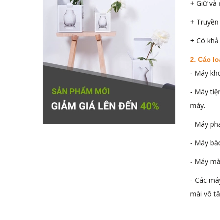
+ Giữ và 
+ Truyền 
+ Có khả
2. Các lo
- Máy kho
- Máy tiệ
máy.
- Máy pha
- Máy bào
- Máy mài
- Các má
mài vô t