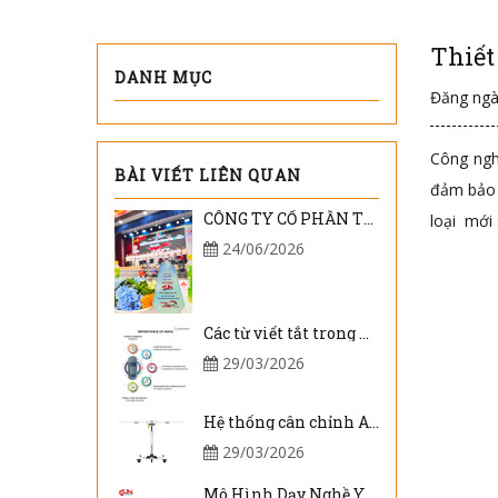
Thiết
DANH MỤC
Đăng ngà
Công ngh
BÀI VIẾT LIÊN QUAN
đảm bảo đ
CÔNG TY CỔ PHẦN THIẾT BỊ SUN – NHÀ TÀI TRỢ VÀNG ĐỒNG HÀNH CÙNG SMART MOBILITY RACING 2026
loại mới 
24/06/2026
Các từ viết tắt trong hệ thống ADAS trên xe ôtô
29/03/2026
Hệ thống cân chỉnh ADAS trên xe ôtô
29/03/2026
Mô Hình Dạy Nghề Y Sinh – Giải Pháp Đào Tạo Thực Hành Hiệu Quả