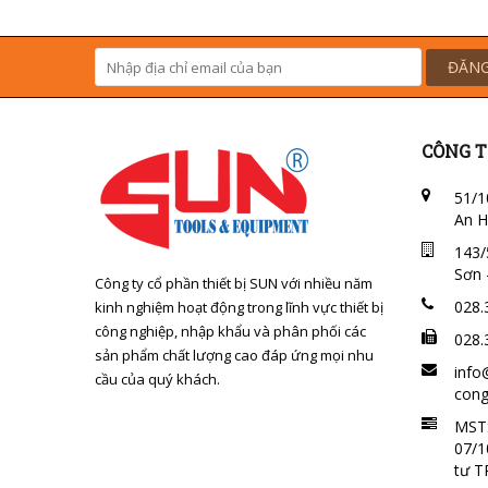
ĐĂNG
CÔNG T
51/1
An H
143/
Sơn 
Công ty cổ phần thiết bị SUN với nhiều năm
028.
kinh nghiệm hoạt động trong lĩnh vực thiết bị
công nghiệp, nhập khẩu và phân phối các
028.
sản phẩm chất lượng cao đáp ứng mọi nhu
info
cầu của quý khách.
cong
MST:
07/1
tư 