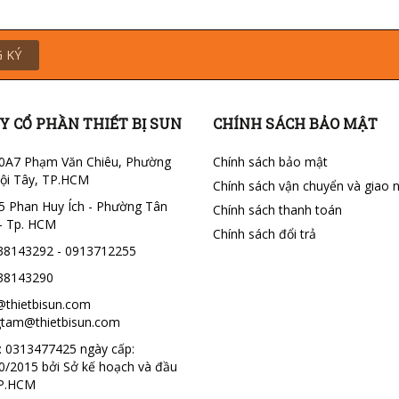
 KÝ
Y CỔ PHẦN THIẾT BỊ SUN
CHÍNH SÁCH BẢO MẬT
0A7 Phạm Văn Chiêu, Phường
Chính sách bảo mật
ội Tây, TP.HCM
Chính sách vận chuyển và giao 
5 Phan Huy Ích - Phường Tân
Chính sách thanh toán
- Tp. HCM
Chính sách đổi trả
38143292 - 0913712255
38143290
@thietbisun.com
tam@thietbisun.com
 0313477425 ngày cấp:
0/2015 bởi Sở kế hoạch và đầu
TP.HCM