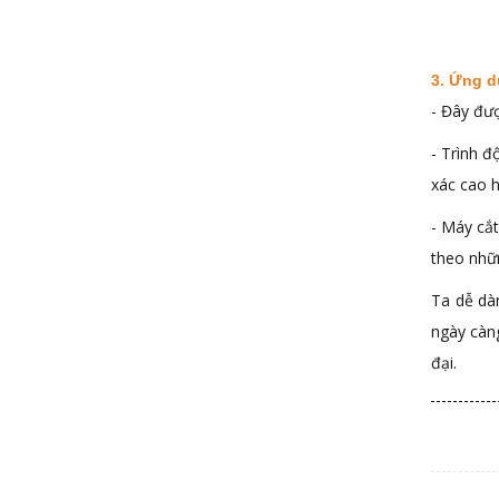
3. Ứng d
- Đây đượ
- Trình đ
xác cao h
- Máy cắt
theo nhữ
Ta dễ dàn
ngày càn
đại.