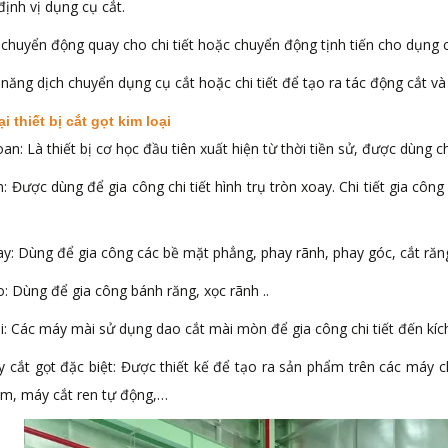
định vị dụng cụ cắt.
chuyển động quay cho chi tiết hoặc chuyển động tịnh tiến cho dụng c
 năng dịch chuyển dụng cụ cắt hoặc chi tiết để tạo ra tác động cắt 
ại thiết bị cắt gọt kim loại
an: Là thiết bị cơ học đầu tiên xuất hiện từ thời tiền sử, được dùng ch
n: Được dùng để gia công chi tiết hình trụ tròn xoay. Chi tiết gia cô
y: Dùng để gia công các bề mặt phẳng, phay rãnh, phay góc, cắt răn
: Dùng để gia công bánh răng, xọc rãnh ..
: Các máy mài sử dụng dao cắt mài mòn để gia công chi tiết đến kíc
y cắt gọt đặc biệt: Được thiết kế để tạo ra sản phẩm trên các máy
âm, máy cắt ren tự động,…