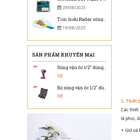
29/08/2025
Tìm hiểu Radar sóng milimet cho xe tự lái là gì ?
19/08/2025
SẢN PHẨM KHUYẾN MẠI
Súng vặn ốc 1/2" dùng pin DW-404 ( Chỉ thân máy )
0₫
Bộ súng vặn ốc 1/2" dùng pin DW-401V
0₫
1. Thiết 
Các thiết
là phoi, 
+ Giữ và 