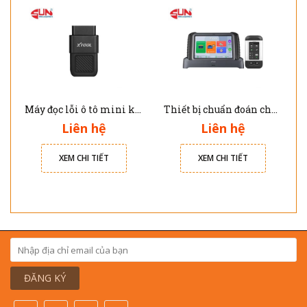
Máy đọc lỗi ô tô mini kết nối qua điện thoại thông minh A30X Xtool
Thiết bị chuẩn đoán cho xe ô tô điện E2 Pro Xtool
Liên hệ
Liên hệ
XEM CHI TIẾT
XEM CHI TIẾT
ĐĂNG KÝ