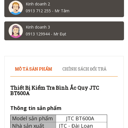
Kinh doanh 2
0913 712 255 - Mr Tâm
Kinh doanh 3
0913 129944 - Mr Đạt
MÔ TẢ SẢN PHẨM
CHÍNH SÁCH ĐỔI TRẢ
Thiết Bị Kiểm Tra Bình Ắc Quy JTC
BT600A
Thông tin sản phẩm
Model sản phẩm
JTC BT600A
Nhà sản xuất
JTC - Đài Loan