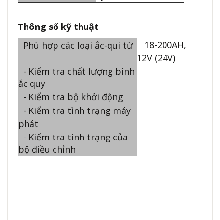
Thông số kỹ thuật
18-200AH,
Phù hợp các loại ắc-qui từ
12V (24V)
- Kiểm tra chất lượng bình
ắc quy
- Kiểm tra bộ khởi động
- Kiểm tra tình trạng máy
phát
- Kiểm tra tình trạng của
bộ điều chỉnh