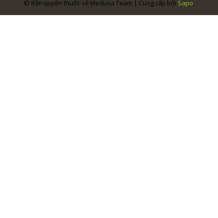
© Bản quyền thuộc về Medusa Team | Cung cấp bởi
Sapo
.