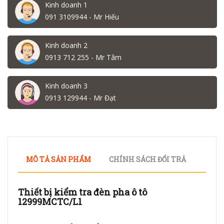
Kinh doanh 1
091 3109944 - Mr Hiếu
Kinh doanh 2
0913 712 255 - Mr Tâm
Kinh doanh 3
0913 129944 - Mr Đạt
MÔ TẢ SẢN PHẨM
CHÍNH SÁCH ĐỔI TRẢ
Thiết bị kiểm tra đèn pha ô tô
12999MCTC/L1