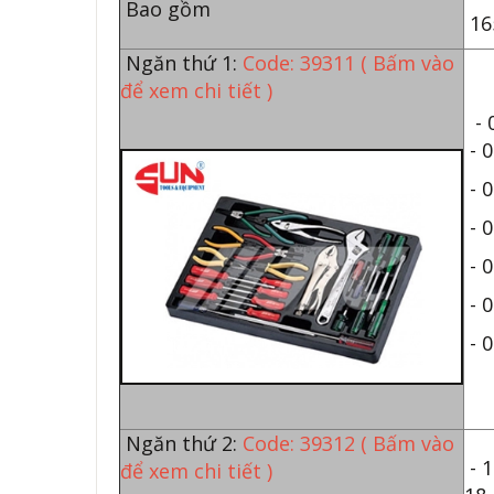
Bao gồm
165
Ngăn thứ 1:
Code: 39311
( Bấm vào
để xem chi tiết )
- 0
- 0
- 0
- 0
- 
- 
- 0
Ngăn thứ 2:
Code: 39312
( Bấm vào
- 1
để xem chi tiết )