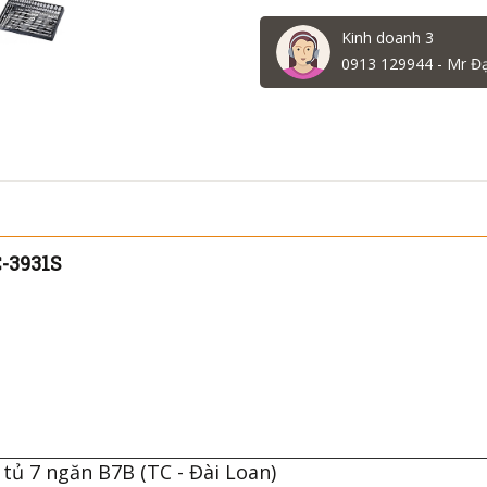
Kinh doanh 3
0913 129944 - Mr Đ
C-3931S
tủ 7 ngăn B7B (TC - Đài Loan)