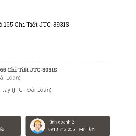
 165 Chi Tiết JTC-3931S
65 Chi Tiết JTC-3931S
ài Loan)
 tay (JTC - Đài Loan)
Kinh doanh 2
ếu
0913 712 255 - Mr Tâm