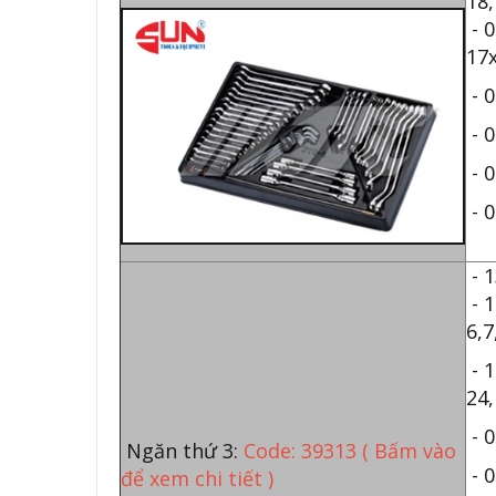
18,
- 0
17
- 0
- 
- 0
- 0
- 1
- 1
6,7
- 1
24,
- 0
Ngăn thứ 3:
Code: 39313
( Bấm vào
- 0
để xem chi tiết )