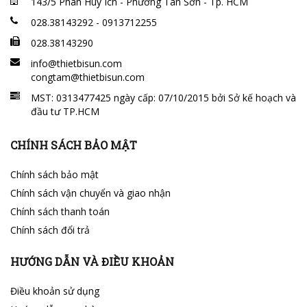
143/5 Phan Huy Ích - Phường Tân Sơn - Tp. HCM
028.38143292 - 0913712255
028.38143290
info@thietbisun.com
congtam@thietbisun.com
MST: 0313477425 ngày cấp: 07/10/2015 bởi Sở kế hoạch và
đầu tư TP.HCM
CHÍNH SÁCH BẢO MẬT
Chính sách bảo mật
Chính sách vận chuyển và giao nhận
Chính sách thanh toán
Chính sách đổi trả
HƯỚNG DẪN VÀ ĐIỀU KHOẢN
Điều khoản sử dụng