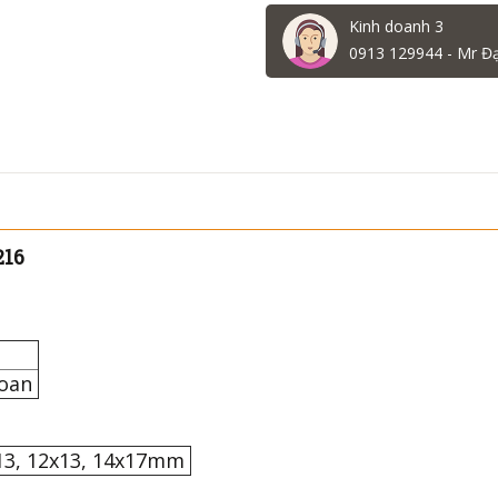
Kinh doanh 3
0913 129944 - Mr Đ
216
16
Loan
x13, 12x13, 14x17mm