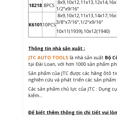
8x9,10x12,11x13,12x14,16x1
18218
8PCS
1/2"x9/16"
8x9,10x12,11x13,14x17,16x
3/8"x7/16",1/2"x9/16"
K6101
10PCS
10x11(1939),10x12(1940)
Thông tin nhà sản xuất :
JTC AUTO TOOLS
là nhà sản xuất
Bộ C
tại Đài Loan, với hơn 1000 sản phẩm phụ
Sản phẩm của JTC được các hãng ôtô ti
nghiên cứu và phát triển các sản phẩm 
Các sản phẩm chủ lực của JTC : Dụng cụ
kiểm...
Để biết thêm thông tin chi tiết vui lòn