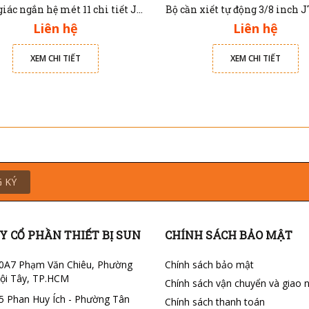
Bộ lục giác ngắn hệ mét 11 chi tiết JTC 5350
Liên hệ
Liên hệ
XEM CHI TIẾT
XEM CHI TIẾT
 KÝ
Y CỔ PHẦN THIẾT BỊ SUN
CHÍNH SÁCH BẢO MẬT
0A7 Phạm Văn Chiêu, Phường
Chính sách bảo mật
ội Tây, TP.HCM
Chính sách vận chuyển và giao 
5 Phan Huy Ích - Phường Tân
Chính sách thanh toán