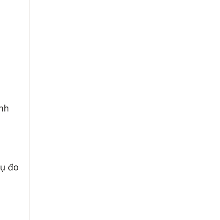
ính
cụ đo