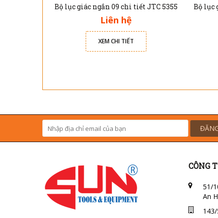
Bộ lục giác ngắn 09 chi tiết JTC 5355
Liên hệ
XEM CHI TIẾT
ĐĂNG
CÔNG T
51/1
An H
143/