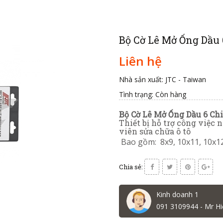
Bộ Cờ Lê Mở Ống Dầu 
Liên hệ
Nhà sản xuất: JTC - Taiwan
Tình trạng:
Còn hàng
Bộ Cờ Lê Mở Ống Dầu 6 Chi
Thiết bị hỗ trợ công việc
viên sửa chữa ô tô
Bao gồm: 8x9, 10x11, 10x1
Chia sẻ:
Kinh doanh 1
091 3109944 - Mr Hi