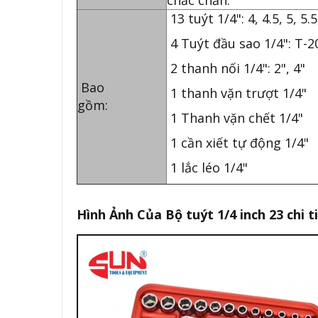
chắc chắn.
13 tuýt 1/4": 4, 4.5, 5, 5.
4 Tuýt đầu sao 1/4": T-20
2 thanh nối 1/4": 2", 4"
Bao
1 thanh vặn trượt 1/4"
gồm:
1 Thanh vặn chết 1/4"
1 cần xiết tự động 1/4"
1 lắc léo 1/4"
Hình Ảnh Của
Bộ tuýt 1/4 inch 23 chi 