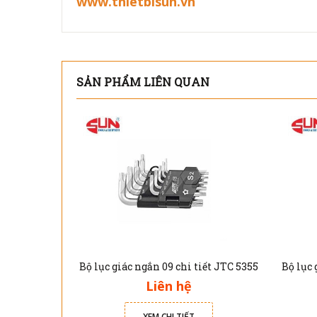
www.thietbisun.vn
SẢN PHẨM LIÊN QUAN
Bộ lục giác ngắn 09 chi tiết JTC 5355
Liên hệ
XEM CHI TIẾT