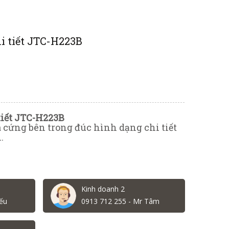
hi tiết JTC-H223B
 tiết JTC-H223B
cứng bên trong đúc hình dạng chi tiết
n.
Kinh doanh 2
ếu
0913 712 255 - Mr Tâm