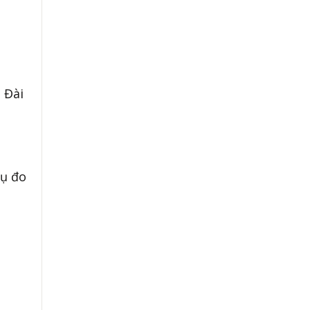
i Đài
cụ đo