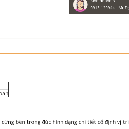
Kinh doanh 3
0913 129944 - Mr Đ
3B
Loan
ứng bên trong đúc hình dạng chi tiết cố định vị trí