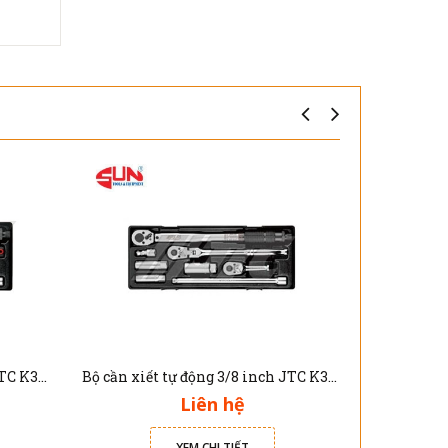
Bộ cần xiết tự động 3/8 inch JTC K3084
Bộ cần xiết tự động 3/8 inch JTC K3083
Liên hệ
XEM CHI TIẾT