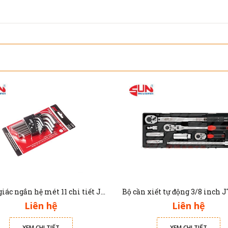
Bộ lục giác ngắn hệ mét 11 chi tiết JTC 5350
Liên hệ
Liên hệ
XEM CHI TIẾT
XEM CHI TIẾT