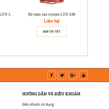
Bộ cảo bạc đạn trong và ngoài LUX-1075
Bộ vam cảo rotuyn LUX-238
Liên hệ
XEM CHI TIẾT
HƯỚNG DẪN VÀ ĐIỀU KHOẢN
Điều khoản sử dụng