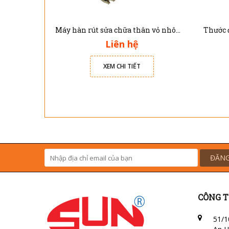
Máy hàn rút sửa chữa thân vỏ nhôm xe ô tô Solary AL7E
Liên hệ
XEM CHI TIẾT
ĐĂNG
CÔNG T
51/1