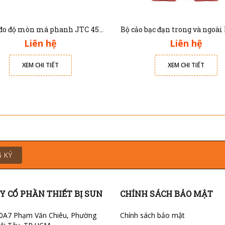
Thước đo độ mòn má phanh JTC 4564
Liên hệ
Liên hệ
XEM CHI TIẾT
XEM CHI TIẾT
 KÝ
Y CỔ PHẦN THIẾT BỊ SUN
CHÍNH SÁCH BẢO MẬT
0A7 Phạm Văn Chiêu, Phường
Chính sách bảo mật