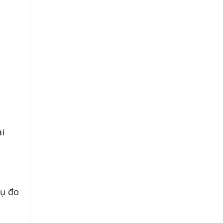
ài
cụ đo