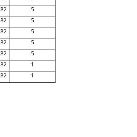
82
5
82
5
82
5
82
5
82
5
82
1
82
1