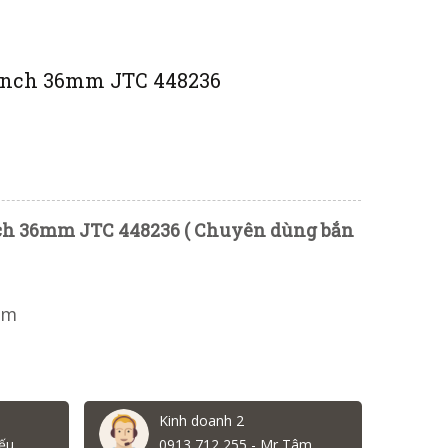
 inch 36mm JTC 448236
nch 36mm JTC 448236 ( Chuyên dùng bắn
mm
Kinh doanh 2
ếu
0913 712 255 - Mr Tâm