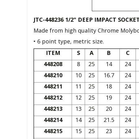
JTC-448236 1/2" DEEP IMPACT SOCK
Made from high quality Chrome Molyb
• 6 point type, metric size.
ITEM
S
A
B
C
448208
8
25
14
24
448210
10
25
16.7
24
448211
11
25
18
24
448212
12
25
19
24
448213
13
25
20
24
448214
14
25
21.5
24
448215
15
25
23
24