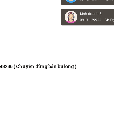
Kinh doanh 3
0913 129944 - Mr Đ
48236 ( Chuyên dùng bắn bulong )