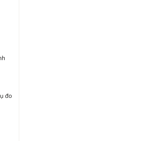
nh
cụ đo