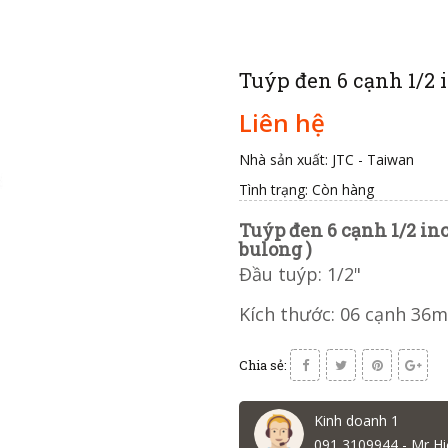
Tuýp đen 6 cạnh 1/2
Liên hệ
Nhà sản xuất: JTC - Taiwan
Tình trạng:
Còn hàng
Tuýp đen 6 cạnh 1/2 i
bulong )
Đầu tuýp: 1/2"
Kích thước: 06 cạnh 36
Chia sẻ:
Kinh doanh 1
091 3109944 - Mr Hi