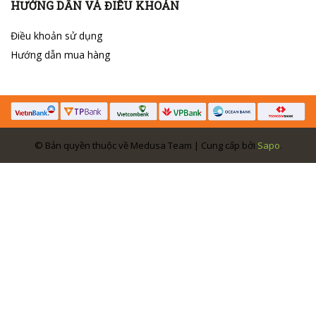
HƯỚNG DẪN VÀ ĐIỀU KHOẢN
Điều khoản sử dụng
Hướng dẫn mua hàng
© Bản quyền thuộc về Medusa Team | Cung cấp bởi
Sapo
.