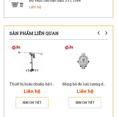
Bộ vam cảo bạc đạn JTC 1144
Liên hệ
SẢN PHẨM LIÊN QUAN
Thiết bị hiệu chuẩn hệ thống ADAS trên xe ôtô PX1000 Topdon
Đồng hồ đo lưu lượng dầu hiển thị kim Jolong M101
Liên hệ
Liên hệ
XEM CHI TIẾT
XEM CHI TIẾT