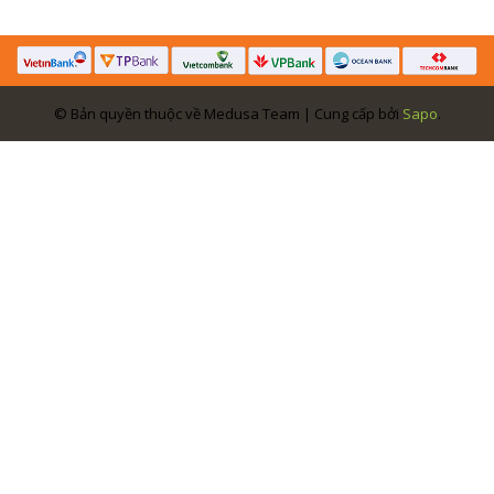
© Bản quyền thuộc về Medusa Team | Cung cấp bởi
Sapo
.