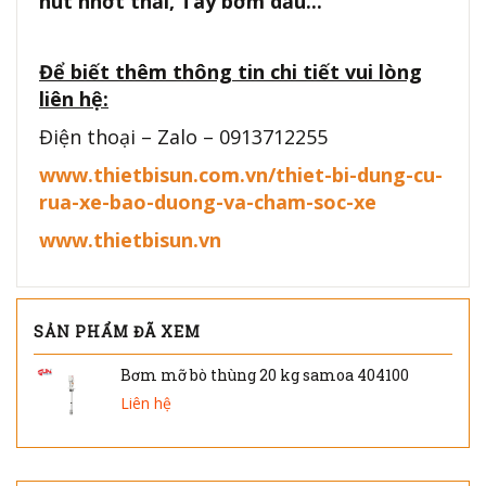
hút nhớt thải, Tay bơm dầu...
Để biết thêm thông tin chi tiết vui lòng
liên hệ:
Điện thoại – Zalo – 0913712255
www.thietbisun.com.vn/thiet-bi-dung-cu-
rua-xe-bao-duong-va-cham-soc-xe
www.thietbisun.vn
SẢN PHẨM ĐÃ XEM
Bơm mỡ bò thùng 20 kg samoa 404100
Liên hệ