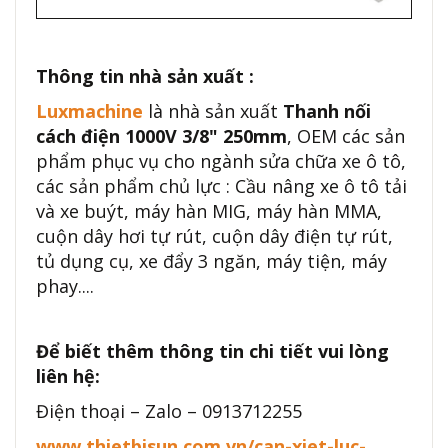
Thông tin nhà sản xuất :
Luxmachine
là nhà sản xuất
Thanh nối
cách điện 1000V 3/8" 250mm
, OEM các sản
phẩm phục vụ cho ngành sửa chữa xe ô tô,
các sản phẩm chủ lực : Cầu nâng xe ô tô tải
và xe buýt, máy hàn MIG, máy hàn MMA,
cuộn dây hơi tự rút, cuộn dây điện tự rút,
tủ dụng cụ, xe đẩy 3 ngăn, máy tiện, máy
phay....
Để biết thêm thông tin chi tiết vui lòng
liên hệ:
Điện thoại – Zalo – 0913712255
www.thietbisun.com.vn/can-xiet-luc-