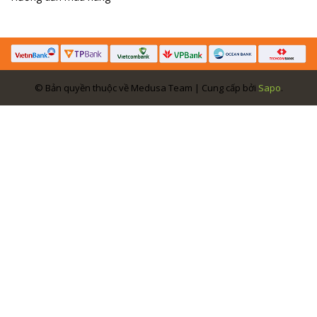
© Bản quyền thuộc về Medusa Team | Cung cấp bởi
Sapo
.