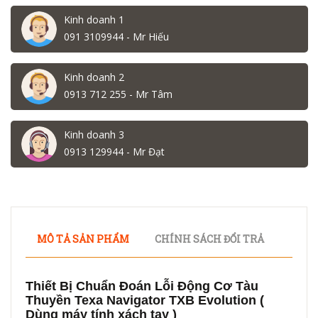
Kinh doanh 1
091 3109944 - Mr Hiếu
Kinh doanh 2
0913 712 255 - Mr Tâm
Kinh doanh 3
0913 129944 - Mr Đạt
MÔ TẢ SẢN PHẨM
CHÍNH SÁCH ĐỔI TRẢ
Thiết Bị Chuẩn Đoán Lỗi Động Cơ Tàu
Thuyền Texa Navigator TXB Evolution (
Dùng máy tính xách tay )