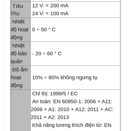
Tiêu
12 V: < 200 mA
thụ
24 V: < 100 mA
Nhiệt
độ hoạt
0 ÷ 50 ° C
động
Nhiệt
độ bảo
- 20 ÷ 60 ° C
quản
Độ ẩm
hoạt
10% ÷ 80% không ngưng tụ
động
Chỉ thị: 1999/5 / EC
An toàn: EN 60950-1: 2006 + A11:
2009 + A1: 2010 + A12: 2011 + AC:
2011 + A2: 2013
Khả năng tương thích điện từ: EN