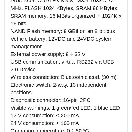
Processor: CORTEX M3 STM32F103ZG 72
MHz, FLASH 1024 KBytes, SRAM 96 KBytes
SRAM memory: 16 MBits organized in 1024K x
16 bits
NAND Flash memory: 8 GBit on an 8-bit bus
Vehicle battery: 12VDC and 24VDC system
management
External power supply: 8 ÷ 32 V
USB communication: virtual RS232 via USB
2.0 Device
Wireless connection: Bluetooth class1 (30 m)
Electronic switch: 2-way, 13 independent
positions
Diagnostic connector: 16-pin CPC
Visible warnings: 1 green/red LED, 1 blue LED
12 V consumption: < 200 mA
24 V consumption: < 100 mA
Operating temperature: 0 ÷ 50 °C