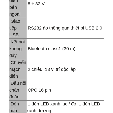
điện
8 ÷ 32 V
bên
ngoài
Giao
tiếp
RS232 ảo thông qua thiết bị USB 2.0
USB
Kết nối
không
Bluetooth class1 (30 m)
dây
Chuyển
mạch
2 chiều, 13 vị trí độc lập
điện
Đầu nối
chẩn
CPC 16 pin
đoán
Đèn
1 đèn LED xanh lục / đỏ, 1 đèn LED
báo
xanh dương