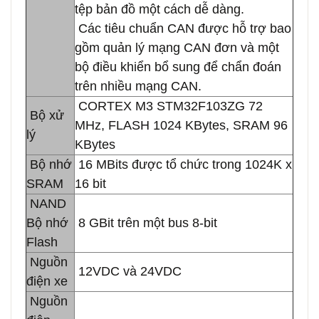
tệp bản đồ một cách dễ dàng.
Các tiêu chuẩn CAN được hỗ trợ bao
gồm quản lý mạng CAN đơn và một
bộ điều khiển bổ sung để chẩn đoán
trên nhiều mạng CAN.
CORTEX M3 STM32F103ZG 72
Bộ xử
MHz, FLASH 1024 KBytes, SRAM 96
lý
KBytes
Bộ nhớ
16 MBits được tổ chức trong 1024K x
SRAM
16 bit
NAND
Bộ nhớ
8 GBit trên một bus 8-bit
Flash
Nguồn
12VDC và 24VDC
điện xe
Nguồn