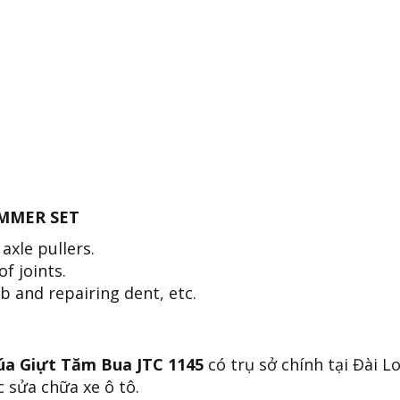
AMMER SET
axle pullers.
f joints.
 and repairing dent, etc.
úa Giựt Tăm Bua JTC 1145
có trụ sở chính tại Đài L
 sửa chữa xe ô tô.