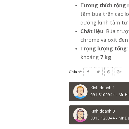
Tương thích rộng r
tăm bua trên các loạ
đường kính tâm từ
Chất liệu
: Búa trư
chrome và oxit đen 
Trọng lượng tổng
khoảng
7 kg
Chia sẻ:
Kinh doanh 1
091 3109944 - Mr Hi
Kinh doanh 3
0913 129944 - Mr Đ