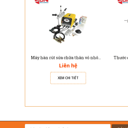
Máy hàn rút sửa chữa thân vỏ nhôm xe ô tô Solary AL7E
Liên hệ
XEM CHI TIẾT