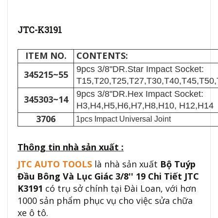
JTC-K3191
ITEM NO.
CONTENTS:
9pcs 3/8"DR.Star Impact Socket:
345215~55
T15,T20,T25,T27,T30,T40,T45,T50
9pcs 3/8"DR.Hex Impact Socket:
345303~14
H3,H4,H5,H6,H7,H8,H10, H12,H14
3706
1pcs Impact Universal Joint
Thông tin nhà sản xuất :
JTC AUTO TOOLS
là nhà sản xuất
Bộ Tuýp
Đầu Bông Và Lục Giác 3/8'' 19 Chi Tiết JTC
K3191
có trụ sở chính tại Đài Loan, với hơn
1000 sản phẩm phục vụ cho việc sửa chữa
xe ô tô.