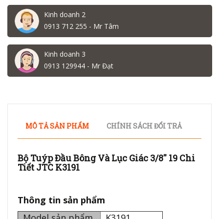
Kinh doanh 2
0913 712 255 - Mr Tâm
Kinh doanh 3
0913 129944 - Mr Đạt
MÔ TẢ SẢN PHẨM
CHÍNH SÁCH ĐỔI TRẢ
Bộ Tuýp Đầu Bông Và Lục Giác 3/8'' 19 Chi
Tiết JTC K3191
Thông tin sản phẩm
Model sản phẩm
K3191