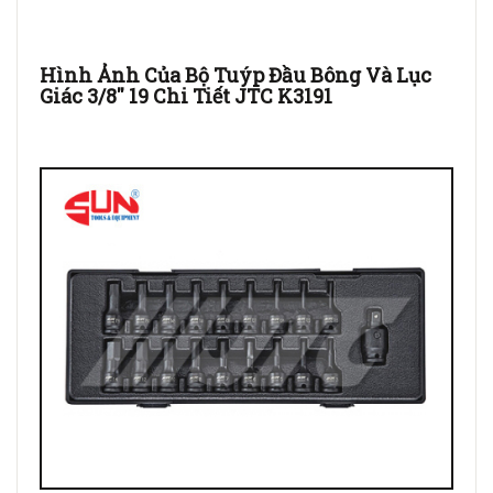
Hình Ảnh Của Bộ Tuýp Đầu Bông Và Lục
Giác 3/8'' 19 Chi Tiết JTC K3191