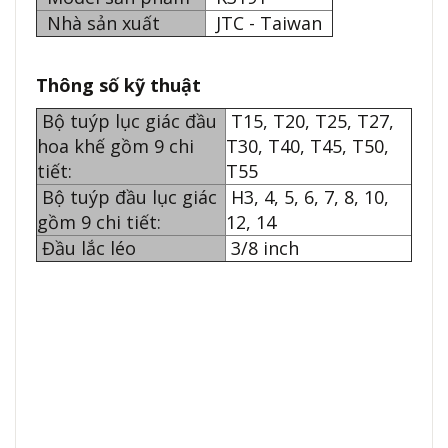
Nhà sản xuất
JTC - Taiwan
Thông số kỹ thuật
Bộ tuýp lục giác đầu
T15, T20, T25, T27,
hoa khế gồm 9 chi
T30, T40, T45, T50,
tiết:
T55
Bộ tuýp đầu lục giác
H3, 4, 5, 6, 7, 8, 10,
gồm 9 chi tiết:
12, 14
Đầu lắc léo
3/8 inch