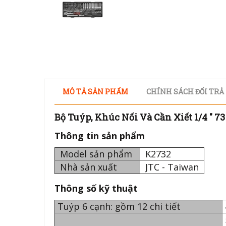
MÔ TẢ SẢN PHẨM
CHÍNH SÁCH ĐỔI TRẢ
Bộ Tuýp, Khúc Nối Và Cần Xiết 1/4 " 73
Thông tin sản phẩm
Model sản phẩm
K2732
Nhà sản xuất
JTC - Taiwan
Thông số kỹ thuật
Tuýp 6 cạnh: gồm 12 chi tiết