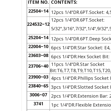
ITEM NO.
CONTENTS:
22504~14
12pcs 1/4"DR.6PT.Socket: 4,5
12pcs 1/4"DR.6PT.Socket:
224532~12
5/32",3/16",7/32",1/4",9/32",5
25204~14
12pcs 1/4"DR.6PT.Deep Socke
22004~10
6pcs 1/4"DR.Star Socket: E4,
23603~08
6pcs 1/4"DR.Hex Socket Bit:
11pcs 1/4"DR.Star Socket
23706~40
Bit:T6,T7,T8,T9,T10,T15,T20
23900~03
4pcs 1/4"DR.Phillips Socket 
23840~65
3pcs 1/4"DR.Slotted Socket Bi
3006~07
2pcs 1/4"DR.Extension Bar: 2
3741
1pc 1/4"DR.Flexible Extensio