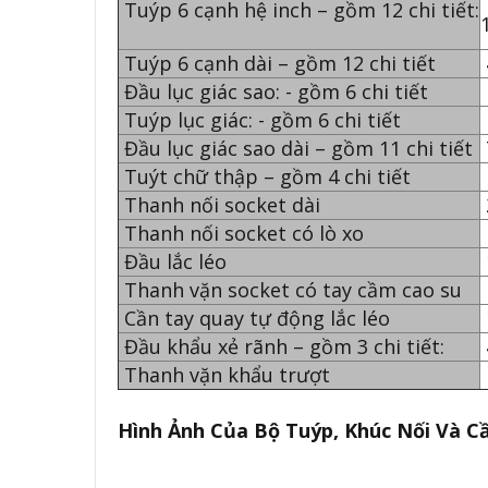
Tuýp 6 cạnh hệ inch – gồm 12 chi tiết:
Tuýp 6 cạnh dài – gồm 12 chi tiết
Đầu lục giác sao: - gồm 6 chi tiết
Tuýp lục giác: - gồm 6 chi tiết
Đầu lục giác sao dài – gồm 11 chi tiết
Tuýt chữ thập – gồm 4 chi tiết
Thanh nối socket dài
Thanh nối socket có lò xo
Đầu lắc léo
Thanh vặn socket có tay cầm cao su
Cần tay quay tự động lắc léo
Đầu khẩu xẻ rãnh – gồm 3 chi tiết:
Thanh vặn khẩu trượt
Hình Ảnh Của Bộ Tuýp, Khúc Nối Và Cần