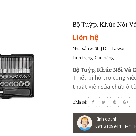
Bộ Tuýp, Khúc Nối Và 
Liên hệ
Nhà sản xuất: JTC - Taiwan
Tình trạng:
Còn hàng
Bộ Tuýp, Khúc Nối Và Cầ
Thiết bị hỗ trợ công vi
thuật viên sửa chữa ô t
Chia sẻ:
Kinh doanh 1
091 3109944 - Mr Hi