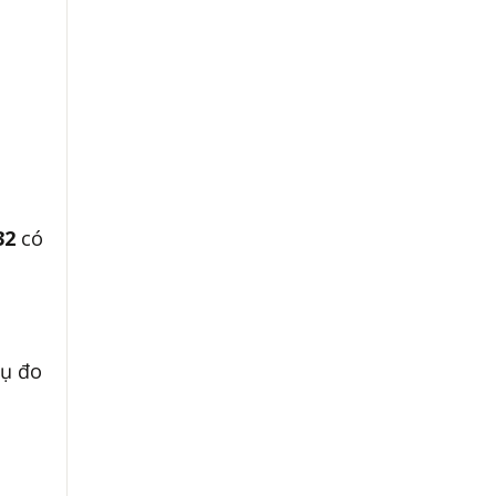
732
có
cụ đo