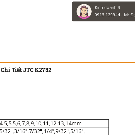
Kinh doanh 3
0913 129944 - Mr Đ
 Chi Tiết JTC K2732
4,5,5.5,6,7,8,9,10,11,12,13,14mm
5/32",3/16",7/32",1/4",9/32",5/16",