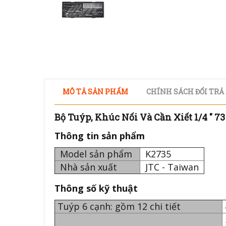
MÔ TẢ SẢN PHẨM
CHÍNH SÁCH ĐỔI TRẢ
Bộ Tuýp, Khúc Nối Và Cần Xiết 1/4 " 73
Thông tin sản phẩm
Model sản phẩm
K2735
Nhà sản xuất
JTC - Taiwan
Thông số kỹ thuật
Tuýp 6 cạnh: gồm 12 chi tiết