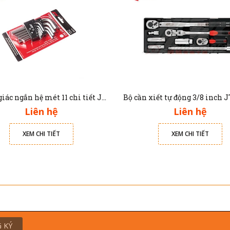
Bộ lục giác ngắn hệ mét 11 chi tiết JTC 5350
Liên hệ
Liên hệ
XEM CHI TIẾT
XEM CHI TIẾT
 KÝ