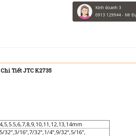
Kinh doanh 3
0913 129944 - Mr Đ
 Chi Tiết JTC K2735
4,5,5.5,6,7,8,9,10,11,12,13,14mm
5/32",3/16",7/32",1/4",9/32",5/16",