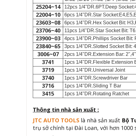
25204~14
12pcs 1/4"DR.6PT.Deep Socket:4,
22004~10
6pcs 1/4"DR.Star Socket:E4,E5,
23603~08
6pcs 1/4"DR.Hex Socket Bit: H3
23706~40
11pcs 1/4"DR.Star Socket Bit: T
23900~03
4pcs 1/4"DR.Phillips Socket Bit
23840~65
3pcs 1/4"DR.Slotted Socket Bit: 4
3006~07
2pcs 1/4"DR.Extension Bar: 2",4"
3741
1pcs 1/4"DR.Flexible Extension B
3719
1pcs 1/4"DR.Universal Joint
3740
1pcs 1/4"DR.Screwdriver Bar
3716
1pcs 1/4"DR.Sliding T Bar
3415
1pcs 1/4"DR.Rotating Ratchet
Thông tin nhà sản xuất :
JTC AUTO TOOLS
là nhà sản xuất
Bộ Tu
trụ sở chính tại Đài Loan, với hơn 1000