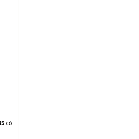
735
có