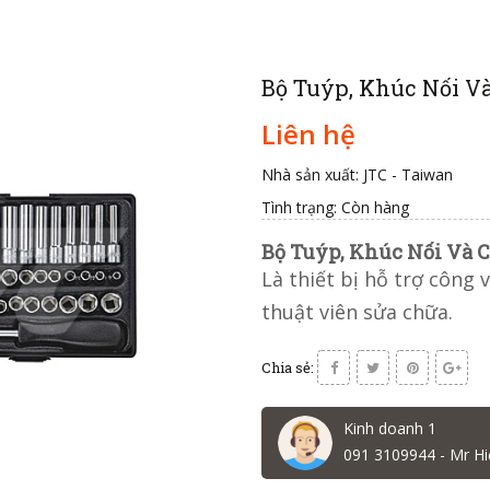
Bộ Tuýp, Khúc Nối Và 
Liên hệ
Nhà sản xuất: JTC - Taiwan
Tình trạng:
Còn hàng
Bộ Tuýp, Khúc Nối Và Cầ
Là thiết bị hỗ trợ công
thuật viên sửa chữa.
Chia sẻ:
Kinh doanh 1
091 3109944 - Mr Hi