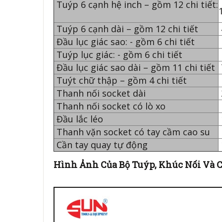
Tuýp 6 cạnh hệ inch – gồm 12 chi tiết:
Tuýp 6 cạnh dài – gồm 12 chi tiết
Đầu lục giác sao: - gồm 6 chi tiết
Tuýp lục giác: - gồm 6 chi tiết
Đầu lục giác sao dài – gồm 11 chi tiết
Tuýt chữ thập – gồm 4 chi tiết
Thanh nối socket dài
Thanh nối socket có lò xo
Đầu lắc léo
Thanh vặn socket có tay cầm cao su
Cần tay quay tự động
Hình Ảnh Của Bộ Tuýp, Khúc Nối Và Cần