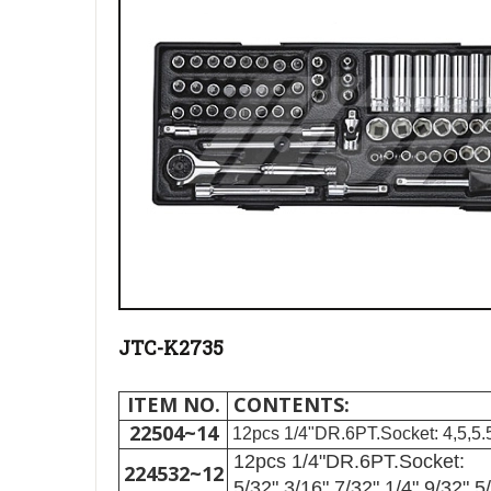
JTC-K2735
ITEM NO.
CONTENTS:
22504~14
12pcs 1/4"DR.6PT.Socket: 4,5,5.
12pcs 1/4"DR.6PT.Socket:
224532~12
5/32",3/16",7/32",1/4",9/32",5/