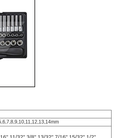
5,6,7,8,9,10,11,12,13,14mm
16",11/32",3/8",13/32",7/16",15/32",1/2".