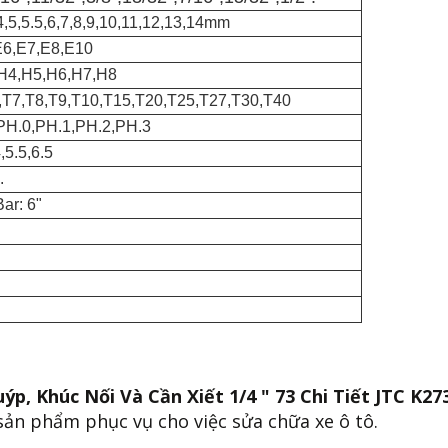
5,5.5,6,7,8,9,10,11,12,13,14mm
E6,E7,E8,E10
,H4,H5,H6,H7,H8
6,T7,T8,T9,T10,T15,T20,T25,T27,T30,T40
: PH.0,PH.1,PH.2,PH.3
,5.5,6.5
.
ar: 6"
ýp, Khúc Nối Và Cần Xiết 1/4 " 73 Chi Tiết JTC K2
 sản phẩm phục vụ cho việc sửa chữa xe ô tô.