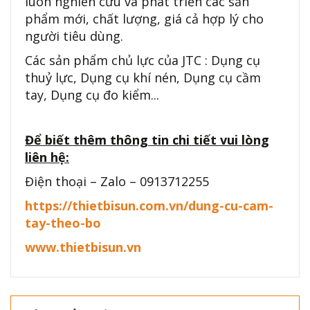
luôn nghiên cứu và phát triển các sản
phẩm mới, chất lượng, giá cả hợp lý cho
người tiêu dùng.
Các sản phẩm chủ lực của JTC : Dụng cụ
thuỷ lực, Dụng cụ khí nén, Dụng cụ cầm
tay, Dụng cụ đo kiểm...
Để biết thêm thông tin chi tiết vui lòng
liên hệ:
Điện thoại – Zalo – 0913712255
https://thietbisun.com.vn/dung-cu-cam-
tay-theo-bo
www.thietbisun.vn