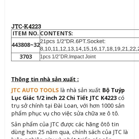
JTC-K4223
ITEM NO.
CONTENTS:
21pcs 1/2"DR.6PT.Socket:
443808~32
8,10,11,12,13,14,15,16,17,18,19,21,22
3703
1pcs 1/2"DR.Impact Joint
Thông tin nhà sản xuất :
JTC AUTO TOOLS
là nhà sản xuất
Bộ Tuýp
Lục Giác 1/2 inch 22 Chi Tiết JTC K4223
có
trụ sở chính tại Đài Loan, với hơn 1000 sản
phẩm phục vụ cho việc sửa chữa xe ô tô.
Sản phẩm của JTC được các hãng ôtô tin
dùng hơn 25 năm qua, chính sách của JTC là