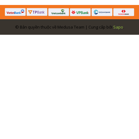
© Bản quyền thuộc về Medusa Team | Cung cấp bởi
Sapo
.