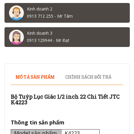
Kinh doanh 2
0913 712 255 - Mr Tâm
Kinh doanh 3
0913 129944 - Mr Đạt
MÔ TẢ SẢN PHẨM
CHÍNH SÁCH ĐỔI TRẢ
Bộ Tuýp Lục Giác 1/2 inch 22 Chi Tiết JTC
K4223
Thông tin sản phẩm
Model sản phẩm
K4223