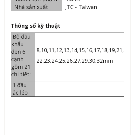
Nhà sản xuất
JTC - Taiwan
Thông số kỹ thuật
Bộ đầu
khẩu
8,10,11,12,13,14,15,16,17,18,19,21,
đen 6
cạnh
22,23,24,25,26,27,29,30,32mm
gồm 21
chi tiết:
1 đầu
lắc léo