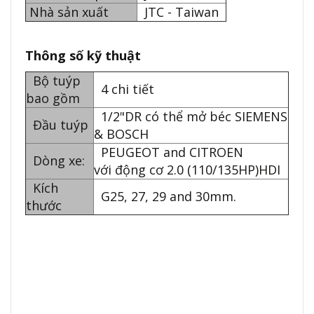
Nhà sản xuất
JTC - Taiwan
Thông số kỹ thuật
Bộ tuýp
4 chi tiết
bao gồm
1/2"DR có thể mở béc SIEMENS
Đầu tuýp
& BOSCH
PEUGEOT and CITROEN
Dòng xe:
với động cơ 2.0 (110/135HP)HDI
Kích
G25, 27, 29 and 30mm.
thước