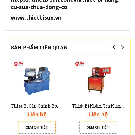
cu-sua-chua-dong-co
www.thietbisun.vn
SẢN PHẨM LIÊN QUAN
Thiết Bị Cân Chỉnh Bơm Cao Áp 8 Xy Lanh DNB-103W
Thiết Bị Kiểm Tra Kim Phun Common Rail Diesel CRDI-100
Liên hệ
Liên hệ
XEM CHI TIẾT
XEM CHI TIẾT