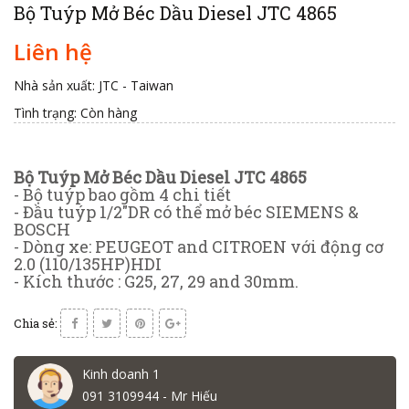
Bộ Tuýp Mở Béc Dầu Diesel JTC 4865
Liên hệ
Nhà sản xuất: JTC - Taiwan
Tình trạng:
Còn hàng
Bộ Tuýp Mở Béc Dầu Diesel JTC 4865
- Bộ tuýp bao gồm 4 chi tiết
- Đầu tuýp 1/2"DR có thể mở béc SIEMENS &
BOSCH
- Dòng xe: PEUGEOT and CITROEN với động cơ
2.0 (110/135HP)HDI
- Kích thước : G25, 27, 29 and 30mm.
Chia sẻ:
Kinh doanh 1
091 3109944 - Mr Hiếu