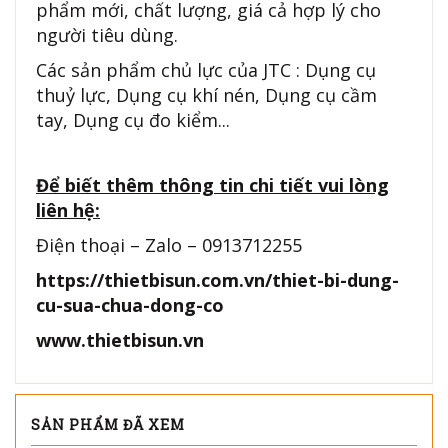
phẩm mới, chất lượng, giá cả hợp lý cho
người tiêu dùng.
Các sản phẩm chủ lực của JTC : Dụng cụ
thuỷ lực, Dụng cụ khí nén, Dụng cụ cầm
tay, Dụng cụ đo kiểm...
Để biết thêm thông tin chi tiết vui lòng
liên hệ:
Điện thoại – Zalo – 0913712255
https://thietbisun.com.vn/thiet-bi-dung-
cu-sua-chua-dong-co
www.thietbisun.vn
SẢN PHẨM ĐÃ XEM