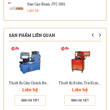
Dao Cạo Roan JTC 1501
Liên hệ
SẢN PHẨM LIÊN QUAN
Thiết Bị Cân Chỉnh Bơm Cao Áp 8 Xy Lanh DNB-103W
Thiết Bị Kiểm Tra Kim Phun Common Rail Diesel CRDI-100
Liên hệ
Liên hệ
XEM CHI TIẾT
XEM CHI TIẾT