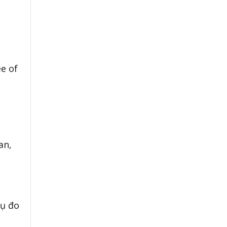
ee of
an,
cụ đo