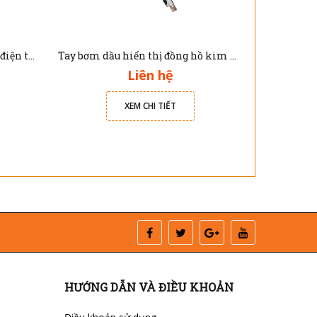
Tay bơm dầu hiển thị đồng hồ điện tử Jolong G102
Tay bơm dầu hiển thị đồng hồ kim Jolong G101
Liên hệ
XEM CHI TIẾT
HƯỚNG DẪN VÀ ĐIỀU KHOẢN