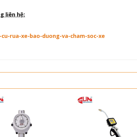
g liên hệ:
g-cu-rua-xe-bao-duong-va-cham-soc-xe