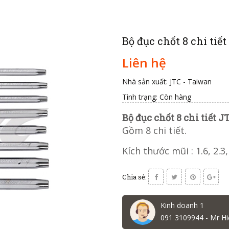
Bộ đục chốt 8 chi tiết
Liên hệ
Nhà sản xuất: JTC - Taiwan
Tình trạng:
Còn hàng
Bộ đục chốt 8 chi tiết J
Gồm 8 chi tiết.
Kích thước mũi : 1.6, 2.3,
Chia sẻ:
Kinh doanh 1
091 3109944 - Mr Hi