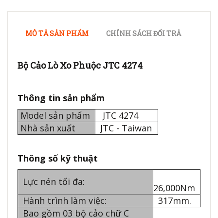
MÔ TẢ SẢN PHẨM
CHÍNH SÁCH ĐỔI TRẢ
Bộ Cảo Lò Xo Phuộc JTC 4274
Thông tin sản phẩm
Model sản phẩm
JTC 4274
Nhà sản xuất
JTC - Taiwan
Thông số kỹ thuật
Lực nén tối đa:
26,000Nm
Hành trình làm việc:
317mm.
Bao gồm 03 bộ cảo chữ C