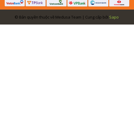
© Bản quyền thuộc về Medusa Team | Cung cấp bởi
Sapo
.