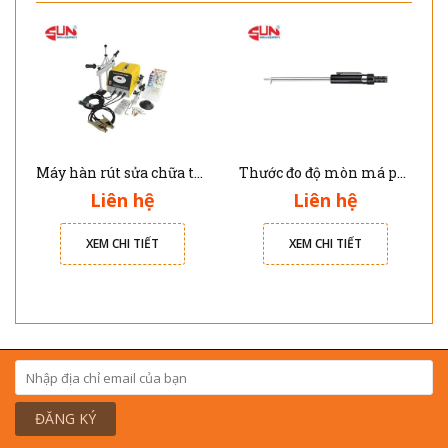
Máy hàn rút sửa chữa thân vỏ nhôm xe ô tô Solary AL7E
Thước đo độ mòn má phanh JTC 4564
Liên hệ
Liên hệ
XEM CHI TIẾT
XEM CHI TIẾT
ĐĂNG KÝ