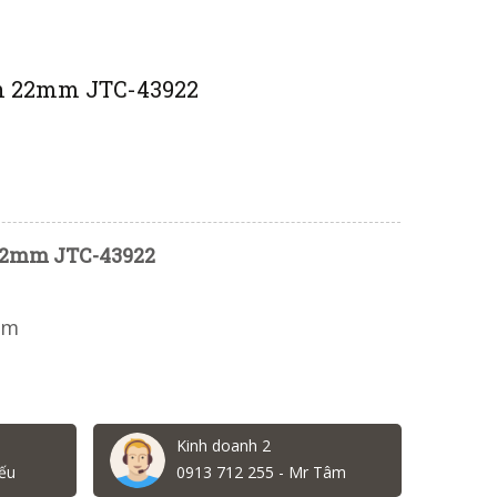
nh 22mm JTC-43922
 22mm JTC-43922
mm
Kinh doanh 2
ếu
0913 712 255 - Mr Tâm