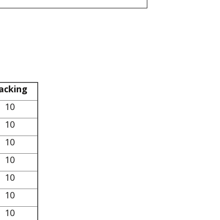
acking
10
10
10
10
10
10
10