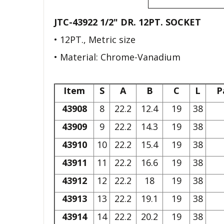
JTC-43922 1/2" DR. 12PT. SOCKET
• 12PT., Metric size
• Material: Chrome-Vanadium
Item
S
A
B
C
L
P
43908
8
22.2
12.4
19
38
43909
9
22.2
14.3
19
38
43910
10
22.2
15.4
19
38
43911
11
22.2
16.6
19
38
43912
12
22.2
18
19
38
43913
13
22.2
19.1
19
38
43914
14
22.2
20.2
19
38