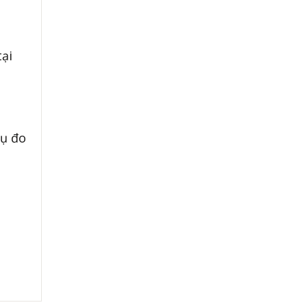
tại
cụ đo