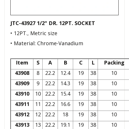
JTC-43927 1/2" DR. 12PT. SOCKET
• 12PT., Metric size
• Material: Chrome-Vanadium
Item
S
A
B
C
L
Packing
43908
8
22.2
12.4
19
38
10
43909
9
22.2
14.3
19
38
10
43910
10
22.2
15.4
19
38
10
43911
11
22.2
16.6
19
38
10
43912
12
22.2
18
19
38
10
43913
13
22.2
19.1
19
38
10