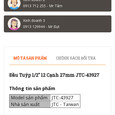
0913 712 255 - Mr Tâm
Kinh doanh 3
0913 129944 - Mr Đạt
MÔ TẢ SẢN PHẨM
CHÍNH SÁCH ĐỔI TRẢ
Đầu Tuýp 1/2" 12 Cạnh 27mm JTC-43927
Thông tin sản phẩm
Model sản phẩm
JTC-43927
Nhà sản xuất
JTC - Taiwan