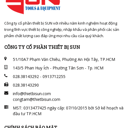
Công ty cổ phần thiết bị SUN với nhiều năm kinh nghiệm hoạt động
trong lĩnh vực thiết bị công nghiệp, nhập khẩu và phân phối các sản
phẩm chất lượng cao đáp ứng mọi nhu cầu của quý khách.
CÔNG TY CỔ PHẦN THIẾT BỊ SUN
51/10A7 Phạm Văn Chiêu, Phường An Hội Tây, TP.HCM
143/5 Phan Huy Ích - Phường Tân Sơn - Tp. HCM
028.38143292 - 0913712255
028.38143290
info@thietbisun.com
congtam@thietbisun.com
MST: 0313477425 ngày cấp: 07/10/2015 bởi Sở kế hoạch và
đầu tư TP.HCM
CHÍNH SÁCH BẢO MẬT