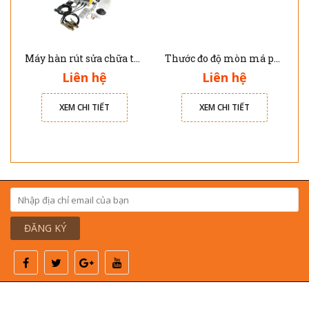
Máy hàn rút sửa chữa thân vỏ nhôm xe ô tô Solary AL7E
Thước đo độ mòn má phanh JTC 4564
Liên hệ
Liên hệ
XEM CHI TIẾT
XEM CHI TIẾT
ĐĂNG KÝ