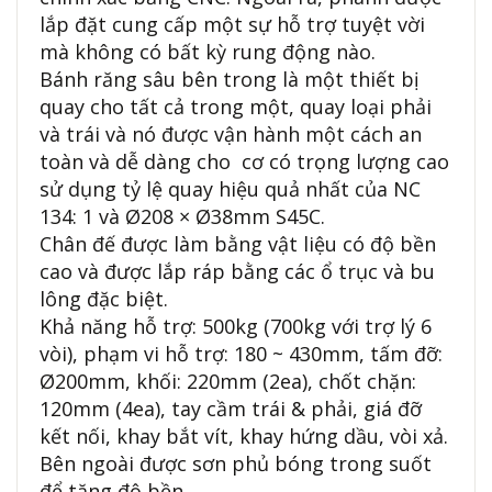
lắp đặt cung cấp một sự hỗ trợ tuyệt vời
mà không có bất kỳ rung động nào.
Bánh răng sâu bên trong là một thiết bị
quay cho tất cả trong một, quay loại phải
và trái và nó được vận hành một cách an
toàn và dễ dàng cho cơ có trọng lượng cao
sử dụng tỷ lệ quay hiệu quả nhất của NC
134: 1 và Ø208 × Ø38mm S45C.
Chân đế được làm bằng vật liệu có độ bền
cao và được lắp ráp bằng các ổ trục và bu
lông đặc biệt.
Khả năng hỗ trợ: 500kg (700kg với trợ lý 6
vòi), phạm vi hỗ trợ: 180 ~ 430mm, tấm đỡ:
Ø200mm, khối: 220mm (2ea), chốt chặn:
120mm (4ea), tay cầm trái & phải, giá đỡ
kết nối, khay bắt vít, khay hứng dầu, vòi xả.
Bên ngoài được sơn phủ bóng trong suốt
để tăng độ bền.