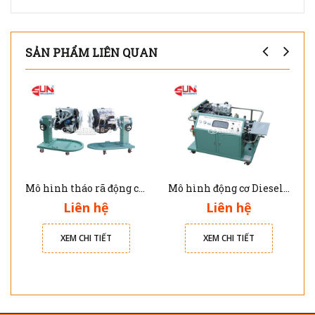
SẢN PHẨM LIÊN QUAN
Mô hình tháo rã động cơ Diesel G-130401
Mô hình động cơ Diesel - hộp số tay 5 cấp loại FR G-130102
Liên hệ
Liên hệ
XEM CHI TIẾT
XEM CHI TIẾT