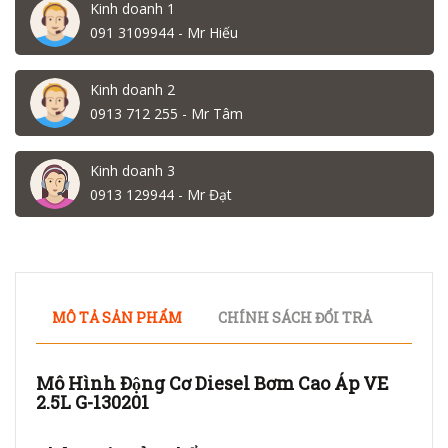
Kinh doanh 1
091 3109944 - Mr Hiếu
Kinh doanh 2
0913 712 255 - Mr Tâm
Kinh doanh 3
0913 129944 - Mr Đạt
MÔ TẢ SẢN PHẨM
CHÍNH SÁCH ĐỔI TRẢ
Mô Hình Động Cơ Diesel Bơm Cao Áp VE
2.5L G-130201