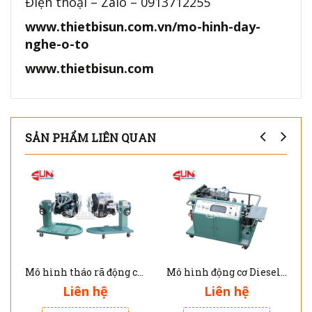
Điện thoại – Zalo – 0913712255
www.thietbisun.com.vn/mo-hinh-day-
nghe-o-to
www.thietbisun.com
SẢN PHẨM LIÊN QUAN
Mô hình tháo rã động cơ Diesel G-130401
Mô hình động cơ Diesel - hộp số tay 5 cấp loại FR G-130102
Liên hệ
Liên hệ