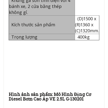
Khung gá sơn tĩnh điện với 4
bánh xe, 2 cửa bằng thép
không gỉ.
(D)1500 x
Kích thước sản phẩm
(R)1360 x
(C)1320mm.
Trọng lượng
400kg
Hình ảnh sản phẩm: Mô Hình Động Cơ
Diesel Bơm Cao Áp VE 2.5L G-130201