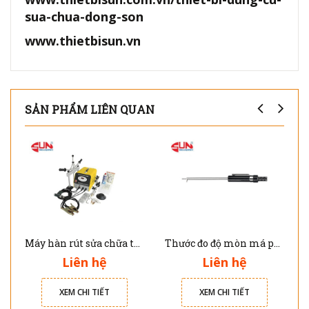
sua-chua-dong-son
www.thietbisun.vn
SẢN PHẨM LIÊN QUAN
Máy hàn rút sửa chữa thân vỏ nhôm xe ô tô Solary AL7E
Thước đo độ mòn má phanh JTC 4564
Liên hệ
Liên hệ
XEM CHI TIẾT
XEM CHI TIẾT