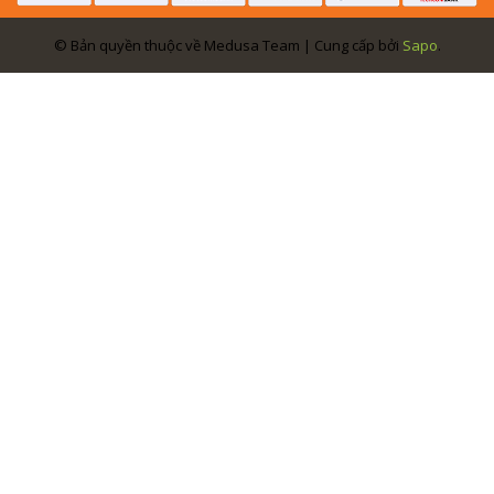
© Bản quyền thuộc về Medusa Team | Cung cấp bởi
Sapo
.