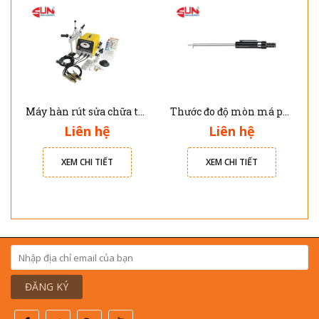
Máy hàn rút sửa chữa thân vỏ nhôm xe ô tô Solary AL7E
Thước đo độ mòn má phanh JTC 4564
Liên hệ
Liên hệ
XEM CHI TIẾT
XEM CHI TIẾT
ĐĂNG KÝ