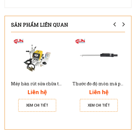
SẢN PHẨM LIÊN QUAN
Máy hàn rút sửa chữa thân vỏ nhôm xe ô tô Solary AL7E
Thước đo độ mòn má phanh JTC 4564
Liên hệ
Liên hệ
XEM CHI TIẾT
XEM CHI TIẾT