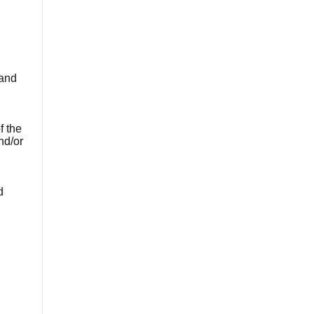
 and
,
f the
nd/or
d