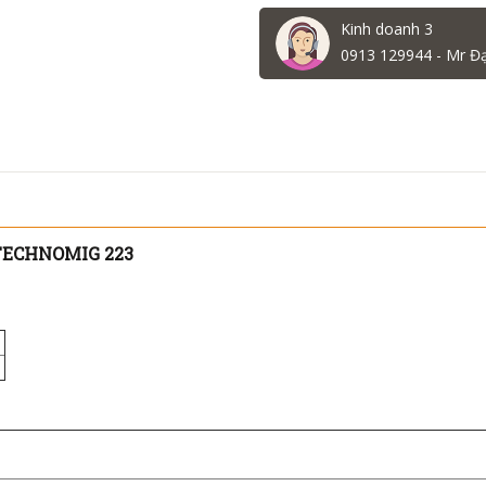
Kinh doanh 3
0913 129944 - Mr Đ
TECHNOMIG 223
3