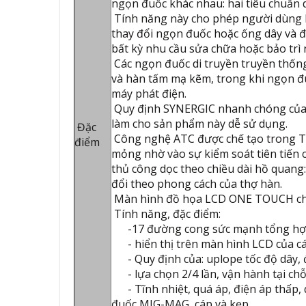
ngọn đuốc khác nhau: hai tiêu chuẩn 
Tính năng này cho phép người dùng là
thay đổi ngọn đuốc hoặc ống dây và đ
bất kỳ nhu cầu sửa chữa hoặc bảo trì 
Các ngọn đuốc di truyền truyền thống
và hàn tấm mạ kẽm, trong khi ngọn đu
máy phát điện.
Quy định SYNERGIC nhanh chóng của
làm cho sản phẩm này dễ sử dụng.
Đặc
Công nghệ ATC được chế tạo trong Tel
điểm
mỏng nhờ vào sự kiểm soát tiên tiến 
thủ công dọc theo chiều dài hồ quang
đổi theo phong cách của thợ hàn.
Màn hình đồ họa LCD ONE TOUCH cho 
Tính năng, đặc điểm:
-17 đường cong sức mạnh tổng hợp
- hiển thị trên màn hình LCD của cá
- Quy định của: uplope tốc độ dây, đ
- lựa chọn 2/4 lần, vận hành tại ch
- Tĩnh nhiệt, quá áp, điện áp thấp, 
đuốc MIG-MAG, cáp và kẹp.