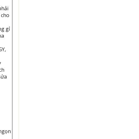
phải
 cho
ng gỉ
xa
GY,
y
ch
sửa
 ngọn