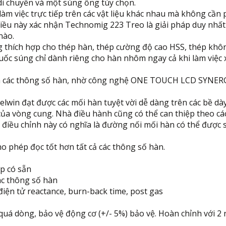
di chuyển và một súng ống tùy chọn.
m việc trực tiếp trên các vật liệu khác nhau mà không cần 
iều này xác nhận Technomig 223 Treo là giải pháp duy nhất
nào.
 thích hợp cho thép hàn, thép cường độ cao HSS, thép khô
ốc súng chỉ dành riêng cho hàn nhôm ngay cả khi làm việc 
 các thông số hàn, nhờ công nghệ ONE TOUCH LCD SYNER
win đạt được các mối hàn tuyệt vời dễ dàng trên các bề dà
của vòng cung. Nhà điều hành cũng có thể can thiệp theo cá
: điều chỉnh này có nghĩa là đường nối mối hàn có thể được 
phép đọc tốt hơn tất cả các thông số hàn.
 có sẵn
c thông số hàn
iện tử reactance, burn-back time, post gas
ỗ
quá dòng, bảo vệ động cơ (+/- 5%) bảo vệ. Hoàn chỉnh với 2