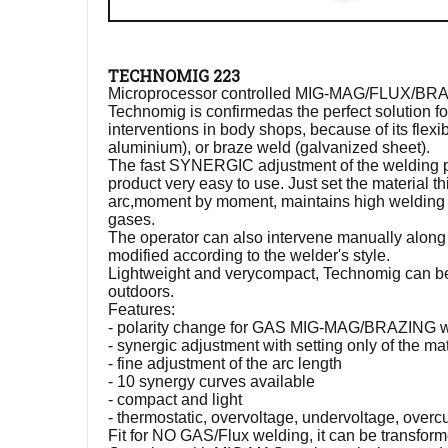
TECHNOMIG 223
Microprocessor controlled MIG-MAG/FLUX/BRAZ
Technomig is confirmedas the perfect solution fo
interventions in body shops, because of its flexibi
aluminium), or braze weld (galvanized sheet).
The fast SYNERGIC adjustment of the welding 
product very easy to use. Just set the material th
arc,moment by moment, maintains high welding pe
gases.
The operator can also intervene manually along
modified according to the welder's style.
Lightweight and verycompact, Technomig can be 
outdoors.
Features:
- polarity change for GAS MIG-MAG/BRAZING 
- synergic adjustment with setting only of the ma
- fine adjustment of the arc length
- 10 synergy curves available
- compact and light
- thermostatic, overvoltage, undervoltage, overc
Fit for NO GAS/Flux welding, it can be transform