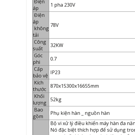
Điện
1 pha 230V
áp
Điện
áp
78V
không
tải
Công
32KW
suất
Góc
0.7
phi
Cấp
IP23
bảo vệ
Kích
870x15300x16655mm
thước
Khối
52kg
lượng
Bao
Phụ kiện hàn _ nguồn hàn
gồm
Bộ vi xử lý điều khiển máy hàn đa nă
Nó đặc biệt thích hợp để sử dụng tro