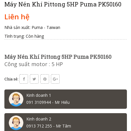
Máy Nén Khí Pittong 5HP Puma PK50160
Liên hệ
Nhà sản xuất: Puma - Taiwan
Tình trạng:
Còn hàng
Máy Nén Khí Pittong 5HP Puma PK50160
Công suất motor : 5 HP
Chia sẻ:
Kinh doanh 1
091 3109944 - Mr Hiếu
Kinh doanh 2
0913 712 255 - Mr Tâm