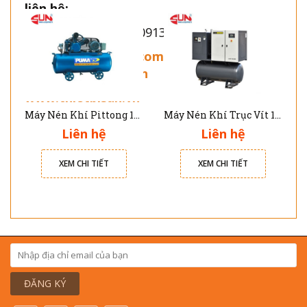
liên hệ:
Điện thoại – Zalo – 0913712255
https://thietbisun.com.vn/may-nen-khi-
va-phu-kien-khi-nen
www.thietbisun.vn
Máy Nén Khí Pittong 10HP Puma PK100300
Máy Nén Khí Trục Vít 15HP LUX-15-500 Kèm máy sấy khí và Bình Chứa 500 lít Luxmachine
Liên hệ
Liên hệ
XEM CHI TIẾT
XEM CHI TIẾT
ĐĂNG KÝ