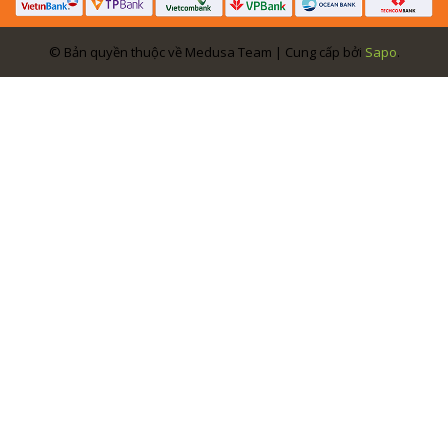
© Bản quyền thuộc về Medusa Team | Cung cấp bởi
Sapo
.