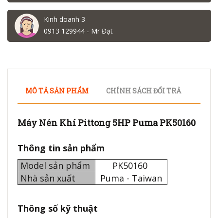
Kinh doanh 3
0913 129944 - Mr Đạt
MÔ TẢ SẢN PHẨM
CHÍNH SÁCH ĐỔI TRẢ
Máy Nén Khí Pittong 5HP Puma PK50160
Thông tin sản phẩm
Model sản phẩm
PK50160
Nhà sản xuất
Puma - Taiwan
Thông số kỹ thuật