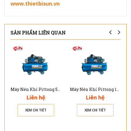
www.thietbisun.vn
SẢN PHẨM LIÊN QUAN
Máy Nén Khí Pittong 5HP Puma PK50160
Máy Nén Khí Pittong 10HP Puma PK100300
Liên hệ
Liên hệ
XEM CHI TIẾT
XEM CHI TIẾT