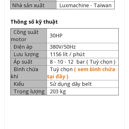
Nhà sản xuất
Luxmachine - Taiwan
Thông số kỹ thuật
Công suất
30HP
motor
Điện áp
380V/50Hz
Lưu lượng
1156 lít / phút
Áp suất
8 - 10 - 12 bar ( Tuỳ chọn )
Bình chứa
Tuỳ chọn
( xem bình chứa
khí
tại đây )
Kiểu
Sử dụng dây belt
Trọng lượng
203 kg